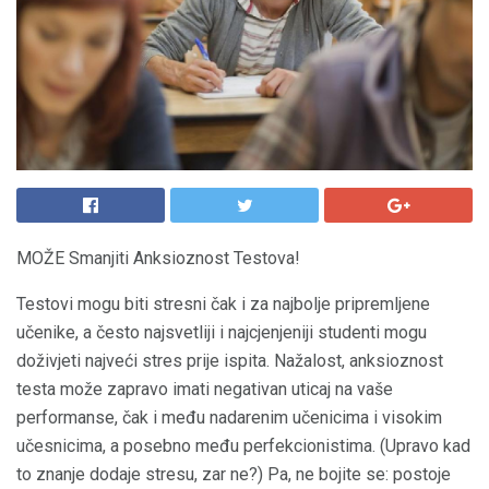
MOŽE Smanjiti Anksioznost Testova!
Testovi mogu biti stresni čak i za najbolje pripremljene
učenike, a često najsvetliji i najcjenjeniji studenti mogu
doživjeti najveći stres prije ispita. Nažalost, anksioznost
testa može zapravo imati negativan uticaj na vaše
performanse, čak i među nadarenim učenicima i visokim
učesnicima, a posebno među perfekcionistima. (Upravo kad
to znanje dodaje stresu, zar ne?) Pa, ne bojite se: postoje