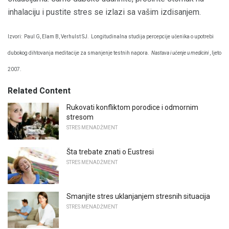
inhalaciju i pustite stres se izlazi sa vašim izdisanjem.
Izvori:
Paul G, Elam B, Verhulst SJ.
Longitudinalna studija percepcije učenika o upotrebi
dubokog dihtovanja meditacije za smanjenje testnih napora.
Nastava i učenje u medicini
, ljeto
2007.
Related Content
Rukovati konfliktom porodice i odmornim
stresom
STRES MENADŽMENT
Šta trebate znati o Eustresi
STRES MENADŽMENT
Smanjite stres uklanjanjem stresnih situacija
STRES MENADŽMENT