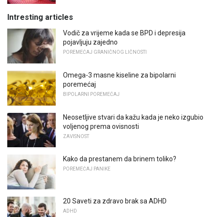
Intresting articles
Vodič za vrijeme kada se BPD i depresija
pojavljuju zajedno
POREMEĆAJ GRANIČNOG LIČNOSTI
Omega-3 masne kiseline za bipolarni
poremećaj
BIPOLARNI POREMEĆAJ
Neosetljive stvari da kažu kada je neko izgubio
voljenog prema ovisnosti
ZAVISNOST
Kako da prestanem da brinem toliko?
POREMEĆAJ PANIKE
20 Saveti za zdravo brak sa ADHD
ADHD