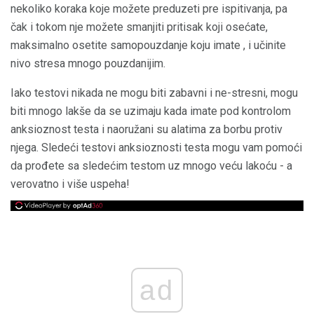
nekoliko koraka koje možete preduzeti pre ispitivanja, pa
čak i tokom nje možete smanjiti pritisak koji osećate,
maksimalno osetite samopouzdanje koju imate , i učinite
nivo stresa mnogo pouzdanijim.
Iako testovi nikada ne mogu biti zabavni i ne-stresni, mogu
biti mnogo lakše da se uzimaju kada imate pod kontrolom
anksioznost testa i naoružani su alatima za borbu protiv
njega. Sledeći testovi anksioznosti testa mogu vam pomoći
da prođete sa sledećim testom uz mnogo veću lakoću - a
verovatno i više uspeha!
ad