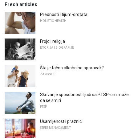
Fresh articles
Prednosti litijum-orotata
HOLISTIC HEALTH
Frojd i religija
ISTORIJA I BIOGRAFIJE
Šta je tačno alkoholno oporavak?
ZAVISNOST
Skrivanje sposobnosti ljudi sa PTSP-om može
da se smiri
PTSP
Usamljenost i praznici
STRES MENADŽMENT