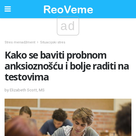
ad
Stres menadžment
Situacijski stres
Kako se baviti probnom
anksioznošću i bolje raditi na
testovima
by Elizabeth Scott, MS