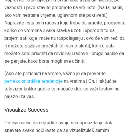
važnosti, i prvo stavite predmete na vrh liste. (Na taj način,
ako vam nestane vrijeme, uglavnom ste pokriveni.)
Napravite listu svih radova koje treba da uradite, procijenite
koliko će vremena svaka stavka uzeti i uporediti to sa
brojem sati koje imate na raspolaganju ; ovo će vam reći da
li možete pažljivo pročitati (ili samo skriti), koliko puta
možete sebi priuštiti da revidiraju radove i druge načine da
se penjate, kako biste mogli sve učiniti.
(Ako ste pritisnuti na vreme, važno je da proverite
perfekcionističke tendencije
na vratima.) Oh, i isključite
televizor koliko god je to moguće dok se vaši testovi ne
nalaze iza vas.
Visualize Success
Odličan način da izgradite svoje samopouzdanje dok
spavate svake noći jeste da se vizuelizuješ samim