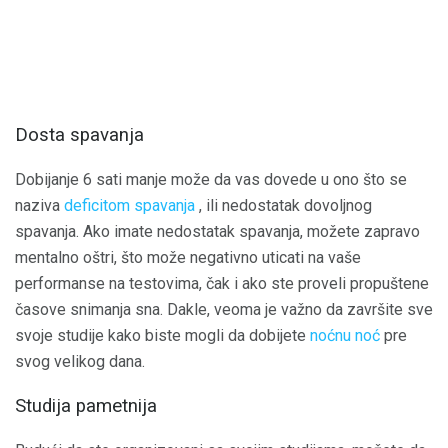
Dosta spavanja
Dobijanje 6 sati manje može da vas dovede u ono što se
naziva
deficitom spavanja
, ili nedostatak dovoljnog
spavanja. Ako imate nedostatak spavanja, možete zapravo
mentalno oštri, što može negativno uticati na vaše
performanse na testovima, čak i ako ste proveli propuštene
časove snimanja sna. Dakle, veoma je važno da završite sve
svoje studije kako biste mogli da dobijete
noćnu noć
pre
svog velikog dana.
Studija pametnija