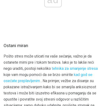
Ostani miran
Pošto stres može uticati na vaše sećanje, važno je da
ostanete mirni pre i tokom testova. Iako je to lakše reći
nego uraditi, postoji nekoliko
tehnika za smanjenje stresa
koje vam mogu pomoći da se brzo smirite
kad god se
osećate preplavljenim
. Na primjer, vežbe za disanje su
pokazane istraživanjem kako bi se smanjila anksioznost
testova i može biti izuzetno efikasna u pomaganju da se
opustite i povratite svoj stresni odgovor u različitim
situacijama: samo duboko udahnite, proširite stomak na