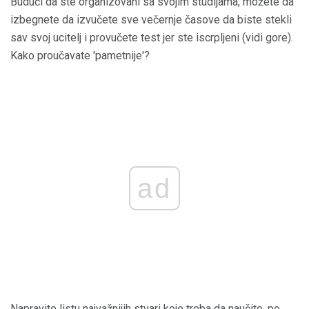
Budući da ste organizovani sa svojim studijama, možete da
izbegnete da izvučete sve večernje časove da biste stekli
sav svoj ucitelj i provučete test jer ste iscrpljeni (vidi gore).
Kako proučavate 'pametnije'?
ad
Napravite listu najvažnijih stvari koje treba da naučite, po