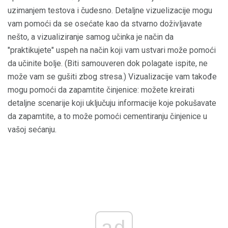
uzimanjem testova i čudesno. Detaljne vizuelizacije mogu
vam pomoći da se osećate kao da stvarno doživljavate
nešto, a vizualiziranje samog učinka je način da
"praktikujete" uspeh na način koji vam ustvari može pomoći
da učinite bolje. (Biti samouveren dok polagate ispite, ne
može vam se gušiti zbog stresa.) Vizualizacije vam takođe
mogu pomoći da zapamtite činjenice: možete kreirati
detaljne scenarije koji uključuju informacije koje pokušavate
da zapamtite, a to može pomoći cementiranju činjenice u
vašoj sećanju.
ad