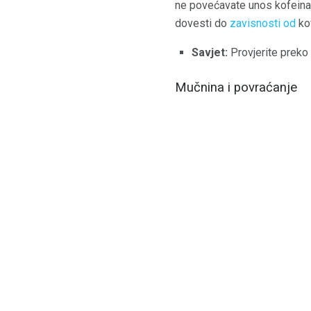
ne povećavate unos kofeina pr
dovesti do
zavisnosti od
ko
Savjet:
Provjerite preko 
Mučnina i povraćanje