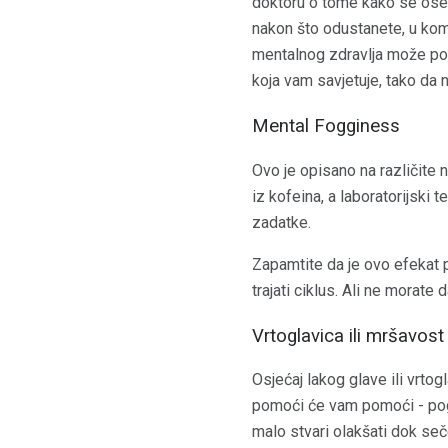
doktoru o tome kako se ose
nakon što odustanete, u kom
mentalnog zdravlja može p
koja vam savjetuje, tako da ne
Mental Fogginess
Ovo je opisano na različite 
iz kofeina, a laboratorijski
zadatke.
Zapamtite da je ovo efekat p
trajati ciklus. Ali ne morate
Vrtoglavica ili mršavost
Osjećaj lakog glave ili vrto
pomoći će vam pomoći - pogle
malo stvari olakšati dok seč