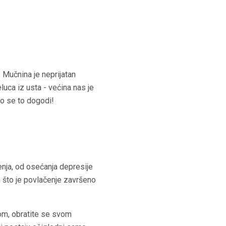
Mučnina je neprijatan
luca iz usta - većina nas je
o se to dogodi!
enja, od osećanja depresije
n što je povlačenje završeno
nom, obratite se svom