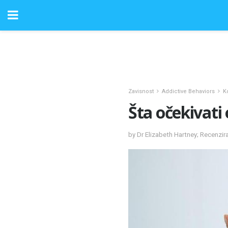
Zavisnost
Addictive Behaviors
K
Šta očekivati 
by Dr Elizabeth Hartney; Recenzi