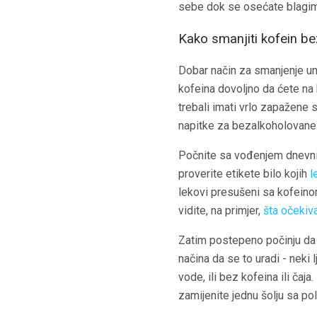
sebe dok se osećate blagim 
Kako smanjiti kofein b
Dobar način za smanjenje un
kofeina dovoljno da ćete na 
trebali imati vrlo zapažene
napitke za bezalkoholovane i
Počnite sa vođenjem dnevnik
proverite etikete bilo kojih
l
lekovi presušeni sa kofeino
vidite, na primjer,
šta očekiva
Zatim postepeno počinju da s
načina da se to uradi - neki
vode, ili bez kofeina ili čaj
zamijenite jednu šolju sa po