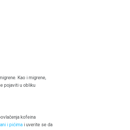
migrene. Kao i migrene,
e pojaviti u obliku
 povlačenja kofeina
ani i pićima
i uverite se da