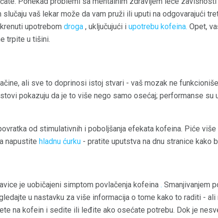
ćate. Ponekad problemi sa mentalnim zdravljem leče zavisnosti 
 slučaju vaš lekar može da vam pruži ili uputi na odgovarajući t
okrenuti upotrebom
droga
, uključujući i
upotrebu kofeina.
Opet, vaš
 trpite u tišini.
načine, ali sve to doprinosi istoj stvari - vaš mozak ne funkcioni
 testovi pokazuju da je to više nego samo osećaj; performanse su u
ovratka od stimulativnih i poboljšanja efekata kofeina. Piće viš
 da napustite
hladnu ćurku
- pratite uputstva na dnu stranice kako bi
glavice je uobičajeni simptom povlačenja kofeina
.
Smanjivanjem po
dajte u nastavku za više informacija o tome kako to raditi - ali
ete na kofein i sedite ili leđite ako osećate potrebu. Dok je nesv