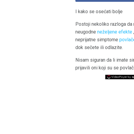
I kako se osećati bolje
Postoji nekoliko razloga da 
neugodne
neželjene efekte
neprijatne simptome
povlač
dok sečete ili odlazite.
Nisam siguran da li imate s
prijavili oni koji su se povlač