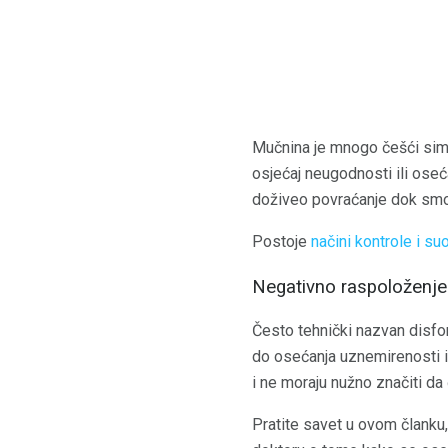
Mučnina je mnogo češći simp
osjećaj neugodnosti ili oseća
doživeo povraćanje dok smo 
Postoje
načini kontrole i s
Negativno raspoloženje
Često tehnički nazvan disfor
do osećanja uznemirenosti il
i ne moraju nužno značiti da 
Pratite savet u ovom članku