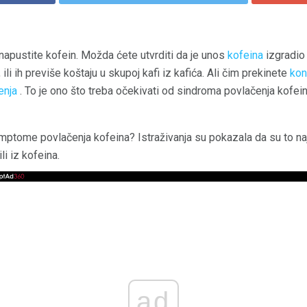
napustite kofein. Možda ćete utvrditi da je unos
kofeina
izgradio
, ili ih previše koštaju u skupoj kafi iz kafića. Ali čim prekinete
kon
enja
. To je ono što treba očekivati ​​od sindroma povlačenja kofein
imptome povlačenja kofeina? Istraživanja su pokazala da su to na
ili iz kofeina.
ad