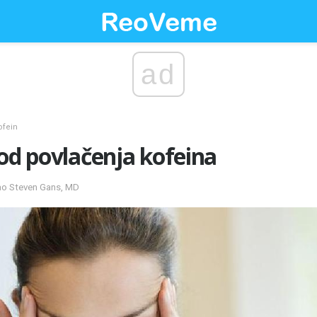
ad
ofein
​​od povlačenja kofeina
rao Steven Gans, MD