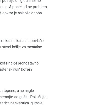
i postaju očigledni samo
retman. A ponekad se problem
 doktor je najbolja osoba
še efikasno kada se povlače
 stvari lošije za mentalne
e kofeina će jednostavno
ste "skinuli" kofein.
stepene, a ne nagle
 nemojte se gušiti. Pokušajte
estica nesvestica, guranje