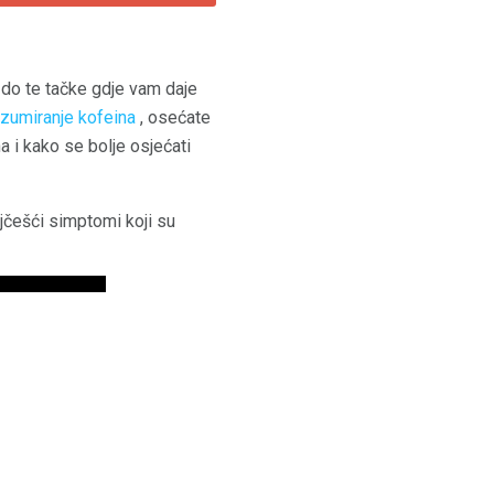
 do te tačke gdje vam daje
zumiranje kofeina
, osećate
a i kako se bolje osjećati
jčešći simptomi koji su