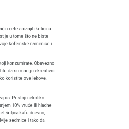
čin ćete smanjiti količinu
st je u tome što ne biste
voje kofeinske namirnice i
 koji konzumirate. Obavezno
mtite da su mnogi rekreativni
ko koristite ove lekove,
apis. Postoji nekoliko
vanjem 10% vruće ili hladne
pet šoljica kafe dnevno,
dvije sedmice i tako da.