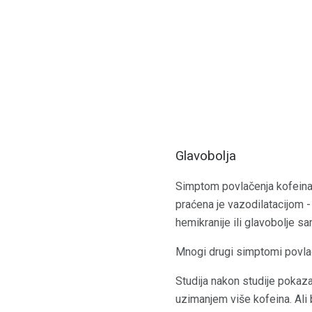
Glavobolja
Simptom povlačenja kofeina 
praćena je vazodilatacijom - 
hemikranije ili glavobolje sa
Mnogi drugi simptomi povlač
Studija nakon studije pokazal
uzimanjem više kofeina. Ali b