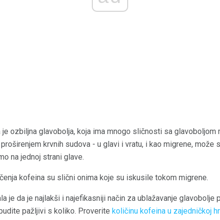
je ozbiljna glavobolja, koja ima mnogo sličnosti sa glavoboljom 
proširenjem krvnih sudova - u glavi i vratu, i kao migrene, može s
mo na jednoj strani glave.
enja kofeina su slični onima koje su iskusile tokom migrene.
a je da je najlakši i najefikasniji način za ublažavanje glavobolje
udite pažljivi s koliko. Proverite
količinu kofeina u zajedničkoj hr