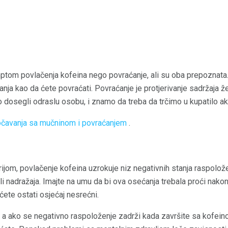
tom povlačenja kofeina nego povraćanje, ali su oba prepoznata. 
nja kao da ćete povraćati. Povraćanje je protjerivanje sadržaja že
dosegli odraslu osobu, i znamo da treba da trčimo u kupatilo ak
uočavanja sa mučninom i povraćanjem
.
ijom, povlačenje kofeina uzrokuje niz negativnih stanja raspolož
i nadražaja. Imajte na umu da bi ova osećanja trebala proći nako
ćete ostati osjećaj nesrećni.
, a ako se negativno raspoloženje zadrži kada završite sa kofei