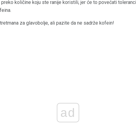
eko količine koju ste ranije koristili, jer će to povećati toleranc
feina.
tretmana za glavobolje, ali pazite da ne sadrže kofein!
ad