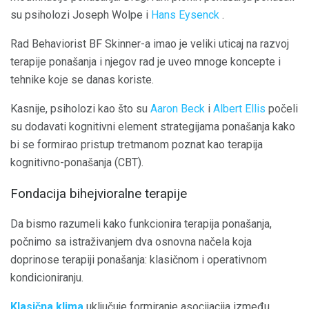
su psiholozi Joseph Wolpe i
Hans Eysenck
.
Rad Behaviorist BF Skinner-a imao je veliki uticaj na razvoj
terapije ponašanja i njegov rad je uveo mnoge koncepte i
tehnike koje se danas koriste.
Kasnije, psiholozi kao što su
Aaron Beck
i
Albert Ellis
počeli
su dodavati kognitivni element strategijama ponašanja kako
bi se formirao pristup tretmanom poznat kao terapija
kognitivno-ponašanja (CBT).
Fondacija bihejvioralne terapije
Da bismo razumeli kako funkcionira terapija ponašanja,
počnimo sa istraživanjem dva osnovna načela koja
doprinose terapiji ponašanja: klasičnom i operativnom
kondicioniranju.
Klasična klima
uključuje formiranje asocijacija između