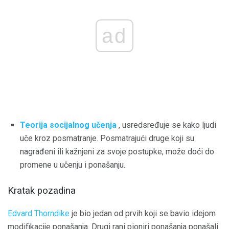
ad
Teorija socijalnog učenja
, usredsređuje se kako ljudi
uče kroz posmatranje. Posmatrajući druge koji su
nagrađeni ili kažnjeni za svoje postupke, može doći do
promene u učenju i ponašanju.
Kratak pozadina
Edvard Thorndike
je bio jedan od prvih koji se bavio idejom
modifikacije ponašanja. Drugi rani pioniri ponašanja ponašali