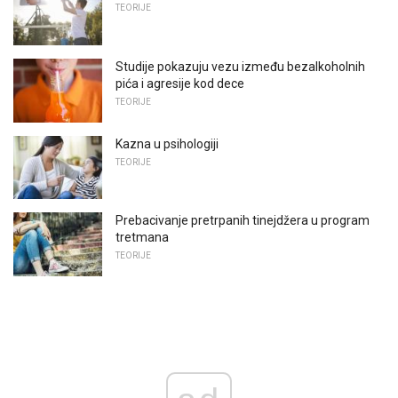
TEORIJE
Studije pokazuju vezu između bezalkoholnih
pića i agresije kod dece
TEORIJE
Kazna u psihologiji
TEORIJE
Prebacivanje pretrpanih tinejdžera u program
tretmana
TEORIJE