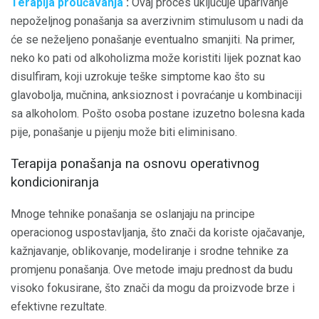
Terapija proučavanja
:
Ovaj proces uključuje uparivanje
nepoželjnog ponašanja sa averzivnim stimulusom u nadi da
će se neželjeno ponašanje eventualno smanjiti. Na primer,
neko ko pati od alkoholizma može koristiti lijek poznat kao
disulfiram, koji uzrokuje teške simptome kao što su
glavobolja, mučnina, anksioznost i povraćanje u kombinaciji
sa alkoholom. Pošto osoba postane izuzetno bolesna kada
pije, ponašanje u pijenju može biti eliminisano.
Terapija ponašanja na osnovu operativnog
kondicioniranja
Mnoge tehnike ponašanja se oslanjaju na principe
operacionog uspostavljanja, što znači da koriste ojačavanje,
kažnjavanje, oblikovanje, modeliranje i srodne tehnike za
promjenu ponašanja. Ove metode imaju prednost da budu
visoko fokusirane, što znači da mogu da proizvode brze i
efektivne rezultate.