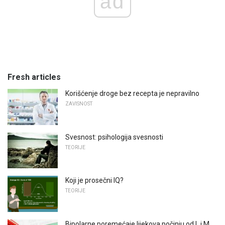
ad
Fresh articles
Korišćenje droge bez recepta je nepravilno
ZAVISNOST
Svesnost: psihologija svesnosti
TEORIJE
Koji je prosečni IQ?
TEORIJE
Bipolarne poremećaje lijekova počinju od L i M