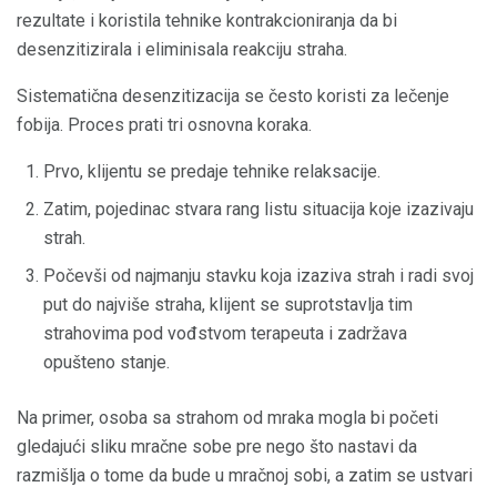
rezultate i koristila tehnike kontrakcioniranja da bi
desenzitizirala i eliminisala reakciju straha.
Sistematična desenzitizacija se često koristi za lečenje
fobija. Proces prati tri osnovna koraka.
Prvo, klijentu se predaje tehnike relaksacije.
Zatim, pojedinac stvara rang listu situacija koje izazivaju
strah.
Počevši od najmanju stavku koja izaziva strah i radi svoj
put do najviše straha, klijent se suprotstavlja tim
strahovima pod vođstvom terapeuta i zadržava
opušteno stanje.
Na primer, osoba sa strahom od mraka mogla bi početi
gledajući sliku mračne sobe pre nego što nastavi da
razmišlja o tome da bude u mračnoj sobi, a zatim se ustvari