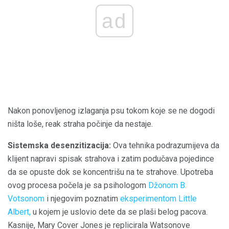
ad
Nakon ponovljenog izlaganja psu tokom koje se ne dogodi
ništa loše, reak straha počinje da nestaje.
Sistemska desenzitizacija:
Ova tehnika podrazumijeva da
klijent napravi spisak strahova i zatim podučava pojedince
da se opuste dok se koncentrišu na te strahove. Upotreba
ovog procesa počela je sa psihologom
Džonom B.
Votsonom
i njegovim poznatim
eksperimentom Little
Albert,
u kojem je uslovio dete da se plaši belog pacova.
Kasnije, Mary Cover Jones je replicirala Watsonove