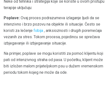
Neke od tehnika i strategija koje se koriste u ovom pristupu
terapije uključuju:
Poplave:
Ovaj proces podrazumeva izlaganje ljudi da se
intenzivno i brzo pozovu na objekte ili situacije. Često se
koristi za lečenje
fobija
, anksioznosti i drugih poremećaja
vezanih za stres. Tokom procesa, pojedincu se sprečava
izbjegavanje ili izbjegavanje situacije.
Na primjer, poplave se mogu koristiti za pomoć klijentu koji
pati od intenzivnog straha od pasa. U početku, klijent može
biti izložen malom prijateljskom psu u dužem vremenskom
periodu tokom kojeg ne može da ode.