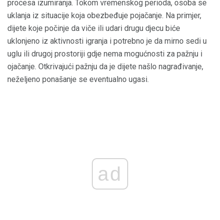
procesa izumiranja. Tokom vremenskog perioda, osoba se
uklanja iz situacije koja obezbeđuje pojačanje. Na primjer,
dijete koje počinje da viče ili udari drugu djecu biće
uklonjeno iz aktivnosti igranja i potrebno je da mirno sedi u
uglu ili drugoj prostoriji gdje nema mogućnosti za pažnju i
ojačanje. Otkrivajući pažnju da je dijete našlo nagrađivanje,
neželjeno ponašanje se eventualno ugasi.
ad