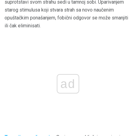
suprotstavi svom strahu sedi u tamnoj sobi. Uparivanjem
starog stimulusa koji stvara strah sa novo naučenim
opuštačkim ponašanjem, fobični odgovor se može smanjiti
ili čak eliminisati.
ad