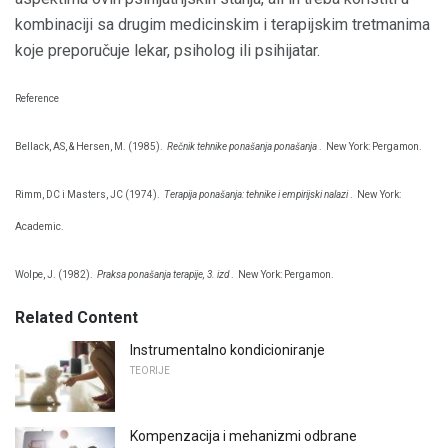
kombinaciji sa drugim medicinskim i terapijskim tretmanima
koje preporučuje lekar, psiholog ili psihijatar.
Reference
Bellack, AS, & Hersen, M. (1985).
Rečnik tehnike ponašanja ponašanja
.
New York: Pergamon.
Rimm, DC i Masters, JC (1974).
Terapija ponašanja: tehnike i empirijski nalazi
.
New York:
Academic.
Wolpe, J. (1982).
Praksa ponašanja terapije, 3. izd
.
New York: Pergamon.
Related Content
Instrumentalno kondicioniranje
TEORIJE
Kompenzacija i mehanizmi odbrane