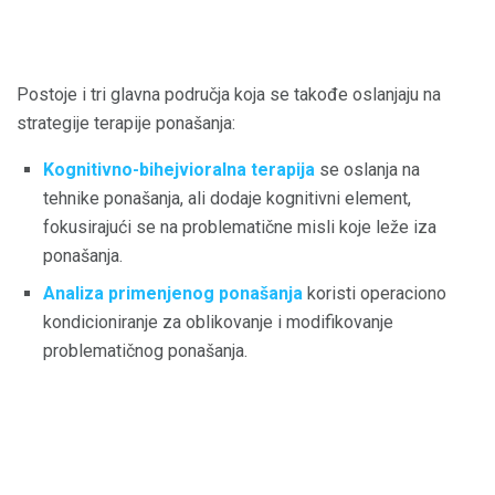
Postoje i tri glavna područja koja se takođe oslanjaju na
strategije terapije ponašanja:
Kognitivno-bihejvioralna terapija
se oslanja na
tehnike ponašanja, ali dodaje kognitivni element,
fokusirajući se na problematične misli koje leže iza
ponašanja.
Analiza primenjenog ponašanja
koristi operaciono
kondicioniranje za oblikovanje i modifikovanje
problematičnog ponašanja.