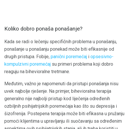
Koliko dobro ponaša ponašanje?
Kada se radi o lečenju specifičnih problema u ponašanju,
ponašanje u ponašanju ponekad može biti efikasnije od
drugih pristupa. Fobije,
panični poremećaj
i
opsesivno-
kompulzivni poremećaj
su primeri problema koji dobro
reaguju na bihevioralne tretmane.
Međutim, važno je napomenuti da pristupi ponašanja nisu
uvek najbolje rješenje. Na primjer, bihevioralna terapija
generalno nije najbolji pristup kod liječenja određenih
ozbiljnih psihijatrijskih poremećaja kao što su depresija i
šizofrenija. Postepena terapija može biti efikasna u pružanju
pomoći klijentima u upravljanju ili suočavanju sa određenim
aspektima ovih psihijatrijskih stanja, ali ih treba koristiti u