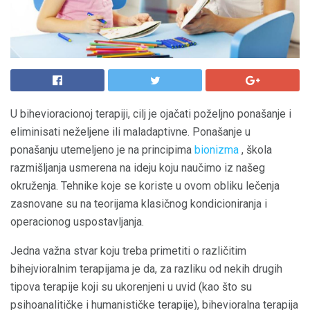
U bihevioracionoj terapiji, cilj je ojačati poželjno ponašanje i
eliminisati neželjene ili maladaptivne. Ponašanje u
ponašanju utemeljeno je na principima
bionizma
, škola
razmišljanja usmerena na ideju koju naučimo iz našeg
okruženja. Tehnike koje se koriste u ovom obliku lečenja
zasnovane su na teorijama klasičnog kondicioniranja i
operacionog uspostavljanja.
Jedna važna stvar koju treba primetiti o različitim
bihejvioralnim terapijama je da, za razliku od nekih drugih
tipova terapije koji su ukorenjeni u uvid (kao što su
psihoanalitičke i humanističke terapije), bihevioralna terapija