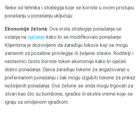
Neke od tehnika i strategija koje se koriste u ovom pristupu
ponašanju u ponašanju uključuju:
Ekonomije žetona:
Ova vrsta strategije ponašanja se
oslanja na
ojačanje
kako bi se modifikovalo ponašanje.
Klijentima je dozvoljeno da zarađuju tokove koji se mogu
zameniti za posebne privilegije ili željene stavke. Roditelji i
nastavnici često koriste token ekonomije kako bi ojačali
dobro ponašanje. Djeca zarađuju tokene za angažovanje u
preferiranom ponašanju i čak mogu izgubiti tokene za prikaz
neželjenih ponašanja. Ove žetone se onda mogu trgovati za
stvari kao što su bombone, igračke ili ekstra vreme koje se
igraju sa omiljenom igračkom.