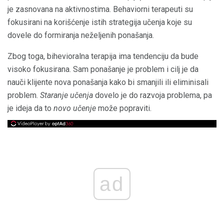
je zasnovana na aktivnostima. Behaviorni terapeuti su
fokusirani na korišćenje istih strategija učenja koje su
dovele do formiranja neželjenih ponašanja.
Zbog toga, bihevioralna terapija ima tendenciju da bude
visoko fokusirana. Sam ponašanje je problem i cilj je da
nauči klijente nova ponašanja kako bi smanjili ili eliminisali
problem.
Staranje učenja
dovelo je do razvoja problema, pa
je ideja da to
novo učenje
može popraviti.
ad