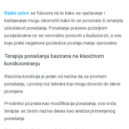
Radni uslov
se fokusira na to kako se ojačavanje i
kažnjavanje mogu iskoristiti kako bi se povećala ili smanjila
učestalost ponašanja. Ponašanje praćeno poželjnim
posljedicama će se verovatno ponoviti u budućnosti, a one
koje prate negativne posledice postaju manje vjerovatne.
Terapija ponašanja bazirana na klasičnom
kondicioniranju
Klasična kondicija je jedan od načina da se promeni
ponašanje, i postoji niz tehnika koji mogu dovesti do takve
promjene.
Prvobitno poznata kao modifikacija ponašanja, ova vrsta
terapije se često naziva danas kao analiza primenjenog
ponašanja.