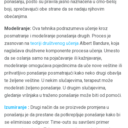
ponašanju, pošto su pravila jasno naznačena u crno-beloj
boji, sprečavajući obe strane da se nadaju njihovim
obećanjima.
Modeliranje:
Ova tehnika podrazumeva učenje kroz
posmatranje i modeliranje ponašanja drugih. Proces je
zasnovan na
teoriji društvenog učenja
Albert Bandure, koja
naglašava društvene komponente procesa učenja. Umesto
da se oslanja samo na pojačavanje ili kažnjavanje,
modeliranje omogućava pojedincima da uče nove veštine ili
prihvatljivo ponašanje posmatrajući kako neko drugi obavlja
te željene veštine. U nekim slučajevima, terapeut može
modelirati željeno ponašanje. U drugim slučajevima,
gledanje vršnjaka u traženo ponašanje može biti od pomoći.
Izumiranje
:
Drugi način da se proizvede promjena u
ponašanju je da prestane da potkrepljuje ponašanje kako bi
se eliminisao odgovor. Time-outs su savršeni primer