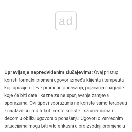
ad
Upravljanje nepredviđenim slučajevima:
Ovaj pristup
koristi formalni pismeni ugovor između klijenta i terapeuta
koji opisuje ciljeve promene ponašanja, pojačanja i nagrade
koje će biti date i kazne za neispunjavanje zahtjeva
sporazuma. Ovi tipovi sporazuma ne koriste samo terapeuti
- nastavnici i roditelji ih često koriste i sa učenicima i
decom u obliku ugovora o ponašanju. Ugovori o vanrednim
situacijama mogu biti vrlo efikasni u proizvodnji promjena u