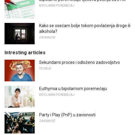
BIPOLARNI POREMEĆAJ
Kako se osećam bolje tokom povlačenja droge ili
alkohola?
ZAVISNOST
Intresting articles
Sekundarni proces i odloženo zadovoljstvo
TEORIJE
Euthymia u bipolarnom poremećaju
BIPOLARNI POREMEĆAJ
Party i Play (PnP) u zavisnosti
ZAVISNOST