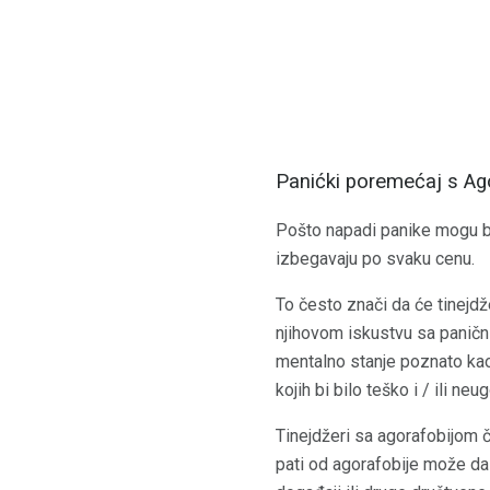
Panićki poremećaj s A
Pošto napadi panike mogu bi
izbegavaju po svaku cenu.
To često znači da će tinejdž
njihovom iskustvu sa paničn
mentalno stanje poznato kao
kojih bi bilo teško i / ili n
Tinejdžeri sa agorafobijom č
pati od agorafobije može da 