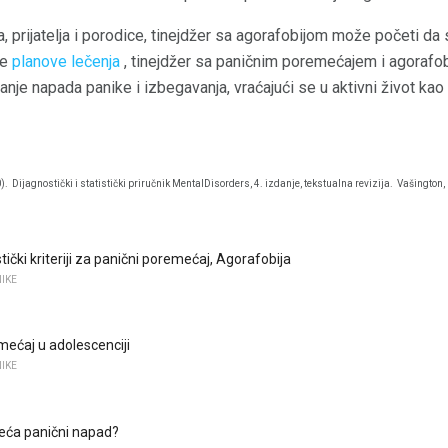
 prijatelja i porodice, tinejdžer sa agorafobijom može početi da 
ne
planove lečenja
, tinejdžer sa paničnim poremećajem i agorafob
nje napada panike i izbegavanja, vraćajući se u aktivni život kao 
).
Dijagnostički i statistički priručnik MentalDisorders, 4. izdanje, tekstualna revizija.
Vašington, 
tički kriteriji za panični poremećaj, Agorafobija
IKE
mećaj u adolescenciji
IKE
jeća panični napad?