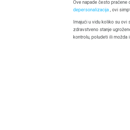
Ove napade često praćene o
depersonalizacija
, ovi simp
Imajući u vidu koliko su ovi
zdravstveno stanje ugroženo 
kontrolu, poludeti ili možda 