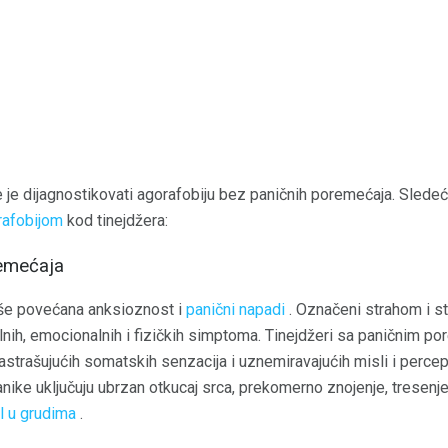
 je dijagnostikovati agorafobiju bez paničnih poremećaja. Sledeć
rafobijom
kod tinejdžera:
emećaja
iše povećana anksioznost i
panični napadi
. Označeni strahom i s
alnih, emocionalnih i fizičkih simptoma. Tinejdžeri sa paničnim 
trašujućih somatskih senzacija i uznemiravajućih misli i percepc
ike uključuju ubrzan otkucaj srca, prekomerno znojenje, tresenje
l u grudima
.