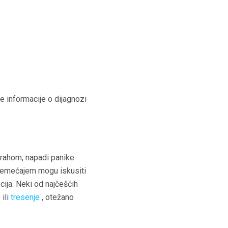
e informacije o dijagnozi
trahom, napadi panike
poremećajem mogu iskusiti
ija. Neki od najčešćih
 ili
tresenje
, otežano