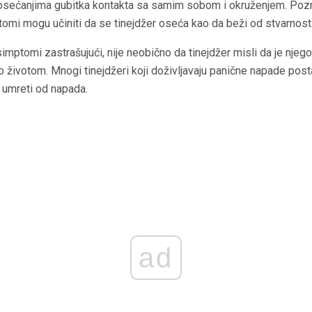
sećanjima gubitka kontakta sa samim sobom i okruženjem. Poz
tomi mogu učiniti da se tinejdžer oseća kao da beži od stvarnosti
 simptomi zastrašujući, nije neobično da tinejdžer misli da je njeg
životom. Mnogi tinejdžeri koji doživljavaju panične napade posta
i umreti od napada.
ad