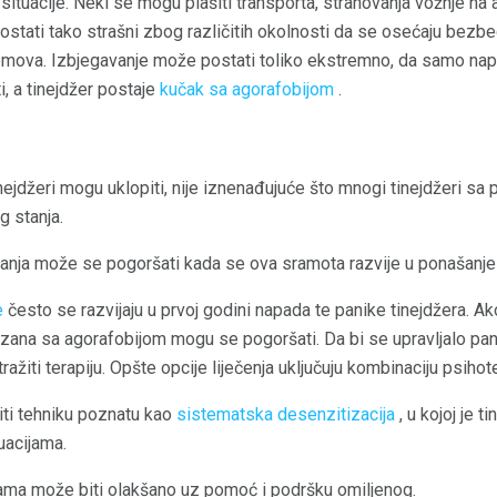
 situacije. Neki se mogu plašiti transporta, strahovanja vožnje na 
postati tako strašni zbog različitih okolnosti da se osećaju be
omova. Izbjegavanje može postati toliko ekstremno, da samo nap
, a tinejdžer postaje
kučak sa agorafobijom
.
nejdžeri mogu uklopiti, nije iznenađujuće što mnogi tinejdžeri s
g stanja.
anja može se pogoršati kada se ova sramota razvije u ponašanje i
e
često se razvijaju u prvoj godini napada te panike tinejdžera. Ako
zana sa agorafobijom mogu se pogoršati. Da bi se upravljalo pa
ažiti terapiju. Opšte opcije liječenja uključuju kombinaciju psihoter
i tehniku ​​poznatu kao
sistematska desenzitizacija
, u kojoj je 
uacijama.
ama može biti olakšano uz pomoć i podršku omiljenog.