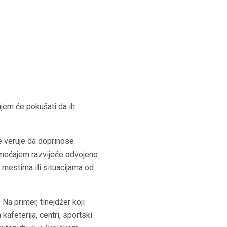
jem će pokušati da ih
je veruje da doprinose
emećajem razvijeće odvojeno
 mestima ili situacijama od
Na primer, tinejdžer koji
afeterija, centri, sportski