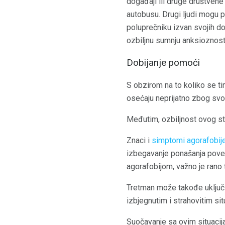
događaji ili druge društvene
autobusu. Drugi ljudi mogu 
poluprečniku izvan svojih d
ozbiljnu sumnju anksioznosti
Dobijanje pomoći
S obzirom na to koliko se ti
osećaju neprijatno zbog svo
Međutim, ozbiljnost ovog st
Znaci i
simptomi agorafobij
izbegavanje ponašanja pove
agorafobijom, važno je rano tr
Tretman može takođe uključit
izbjegnutim i strahovitim sit
Suočavanje sa ovim situacij