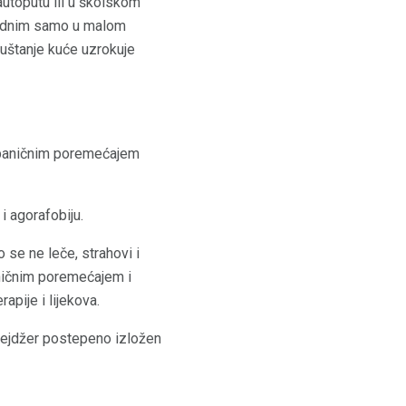
autoputu ili u školskom
zbednim samo u malom
uštanje kuće uzrokuje
a paničnim poremećajem
 agorafobiju.
 se ne leče, strahovi i
ničnim poremećajem i
apije i lijekova.
tinejdžer postepeno izložen