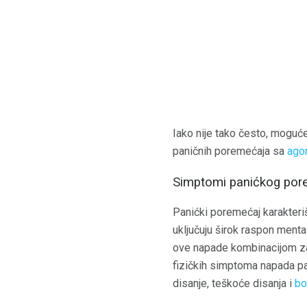
Iako nije tako često, moguće
paničnih poremećaja sa
ago
Simptomi panićkog por
Panićki poremećaj karakter
uključuju širok raspon ment
ove napade kombinacijom zas
fizičkih simptoma napada pan
disanje, teškoće disanja i
bo