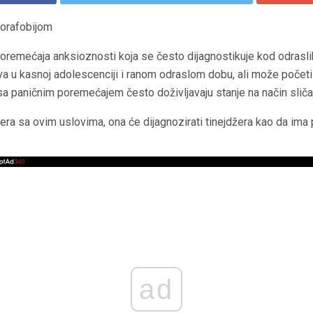
gorafobijom
poremećaja anksioznosti koja se često dijagnostikuje kod odrasli
 u kasnoj adolescenciji i ranom odraslom dobu, ali može početi 
i sa paničnim poremećajem često doživljavaju stanje na način slič
džera sa ovim uslovima, ona će dijagnozirati tinejdžera kao da ima
ad