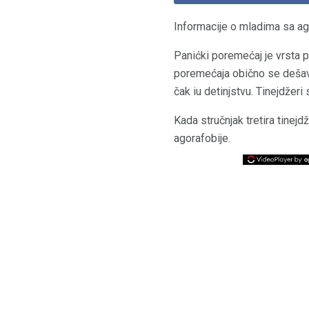
Informacije o mladima sa a
Panićki poremećaj je vrsta 
poremećaja obično se dešava
čak iu detinjstvu. Tinejdžer
Kada stručnjak tretira tinej
agorafobije.