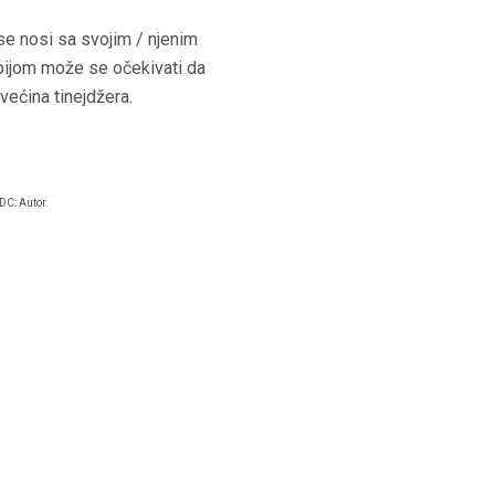
se nosi sa svojim / njenim
ijom može se očekivati ​​da
većina tinejdžera.
DC: Autor.