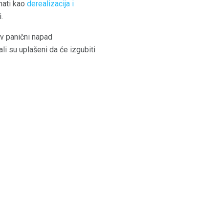
nati kao
derealizacija i
.
ov panični napad
li su uplašeni da će izgubiti