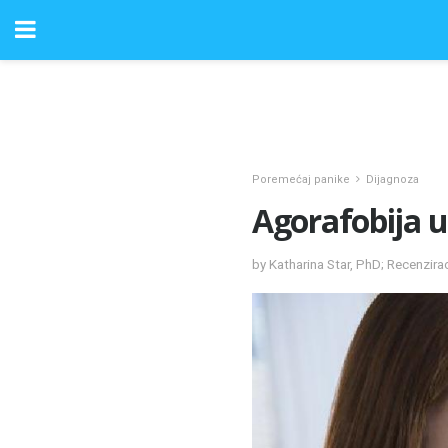
Poremećaj panike
Dijagnoza
Agorafobija u
by Katharina Star, PhD; Recenzir