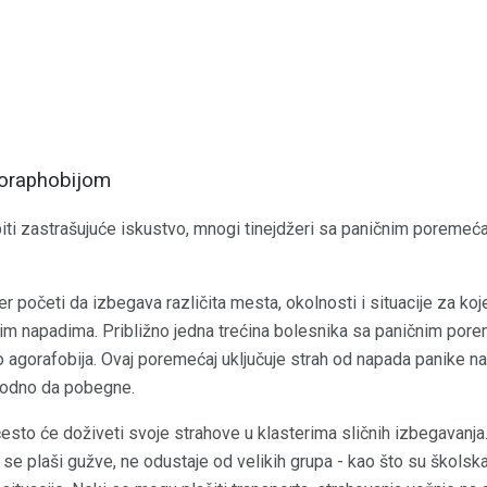
goraphobijom
ti zastrašujuće iskustvo, mnogi tinejdžeri sa paničnim poremeća
er početi da izbegava različita mesta, okolnosti i situacije za ko
im napadima. Približno jedna trećina bolesnika sa paničnim por
 agorafobija. Ovaj poremećaj uključuje strah od napada panike na
eugodno da pobegne.
esto će doživeti svoje strahove u klasterima sličnih izbegavanja. 
se plaši gužve, ne odustaje od velikih grupa - kao što su školska k