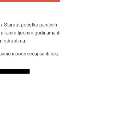
h. Starost početka paničnih
u ranim tjednim godinama ili
an odraslima.
 panični poremećaj sa ili bez