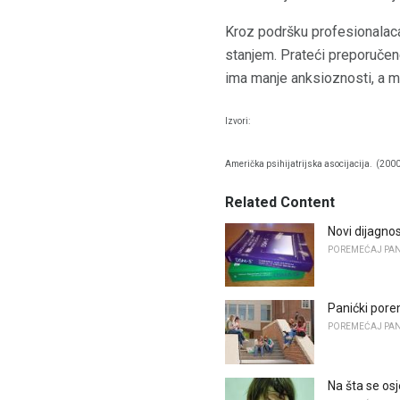
Kroz podršku profesionalaca,
stanjem. Prateći preporuče
ima manje anksioznosti, a ma
Izvori:
Američka psihijatrijska asocijacija.
(2000
Related Content
Novi dijagnos
POREMEĆAJ PAN
Panićki pore
POREMEĆAJ PAN
Na šta se os