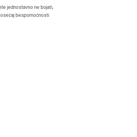
te jednostavno ne bojati,
aj osećaj bespomoćnosti