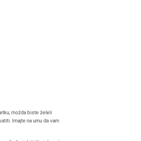
četku, možda biste želeli
hvatiti. Imajte na umu da vam