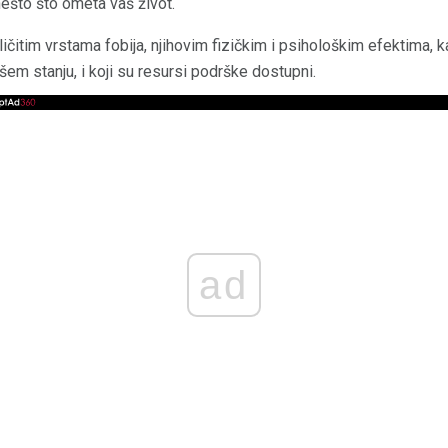
a nešto što ometa vaš život.
čitim vrstama fobija, njihovim fizičkim i psihološkim efektima, 
šem stanju, i koji su resursi podrške dostupni.
ad