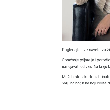
Pogledajte ove savete za ži
Obraćanje prijatelja i porodi
ismejavati od vas. Na kraju k
Možda ste takođe zabrinuti da
šalju na način na koji želite d