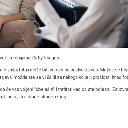
vot sa fobijama. Getty Images
ce o vašoj fobiji može biti vrlo emocionalno za vas. Možda se boji
rajeva, možda ste se vi šalili za nekoga ko je u prošlosti imao fob
 će vas voljeni "obeležiti" i tretirati kao da ste bolesni. Zauzvrat
a ih ne bi, ili s druge strane, izbegli.