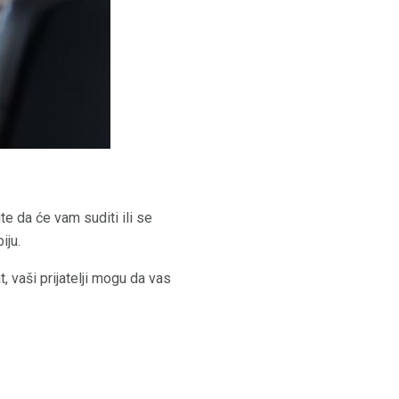
te da će vam suditi ili se
iju.
, vaši prijatelji mogu da vas