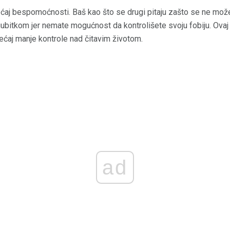
ćaj bespomoćnosti. Baš kao što se drugi pitaju zašto se ne može
ubitkom jer nemate mogućnost da kontrolišete svoju fobiju. Ov
ćaj manje kontrole nad čitavim životom.
ad