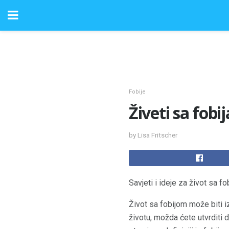
Fobije
Živeti sa fob
by Lisa Fritscher
Savjeti i ideje za život sa f
Život sa fobijom može biti i
životu, možda ćete utvrditi d