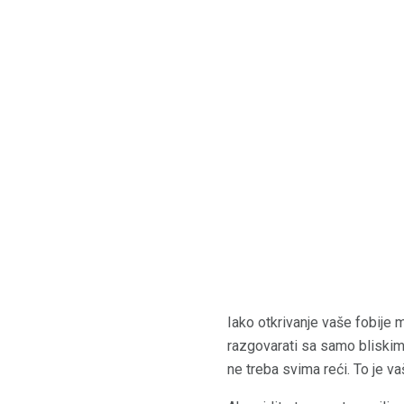
Iako otkrivanje vaše fobije 
razgovarati sa samo bliskim p
ne treba svima reći. To je va