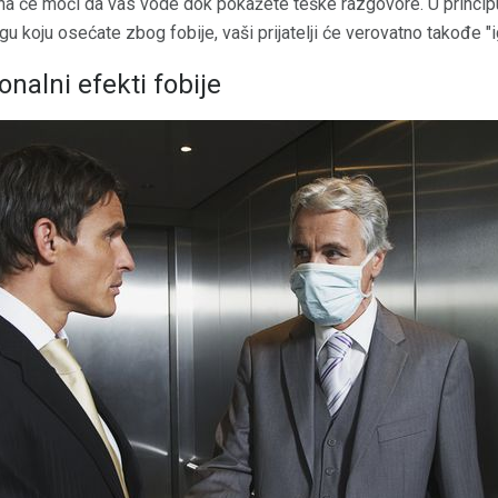
ona će moći da vas vode dok pokažete teške razgovore. U principu, n
 koju osećate zbog fobije, vaši prijatelji će verovatno takođe "igr
onalni efekti fobije