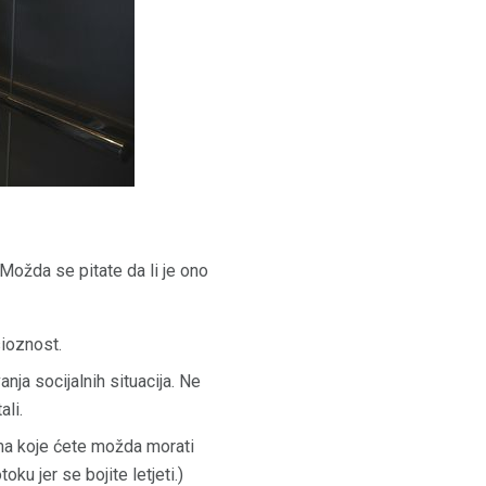
Možda se pitate da li je ono
sioznost.
ja socijalnih situacija. Ne
ali.
ama koje ćete možda morati
ku jer se bojite letjeti.)