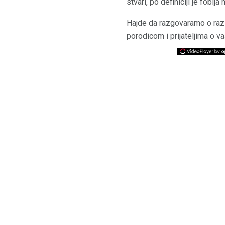
stvari, po definiciji je fobij
Hajde da razgovaramo o razli
porodicom i prijateljima o va