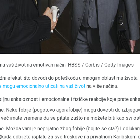
na vaš život na emotivan način. HBSS / Corbis / Getty Images
žni efekat, što dovodi do poteškoća u mnogim oblastima života. 
e mogu emocionalno uticati na vaš život
na više načina.
iljnu anksioznost i emocionalne i fizičke reakcije koje prate ank
ne. Neke fobije (pogotovo agorafobije) mogu dovesti do izbjegavan
 već imate vremena da se pitate zašto ne možete biti kao svi ost
tne. Možda vam je neprijatno zbog fobije (bojite se šta?) I odluk
 (kada odbijete isplatu za sve troškove na privatnom Karibskom oto