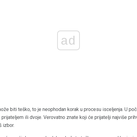
ad
može biti teško, to je neophodan korak u procesu isceljenja. U po
rijateljem ili dvoje. Verovatno znate koji će prijatelji najviše pri
š izbor.