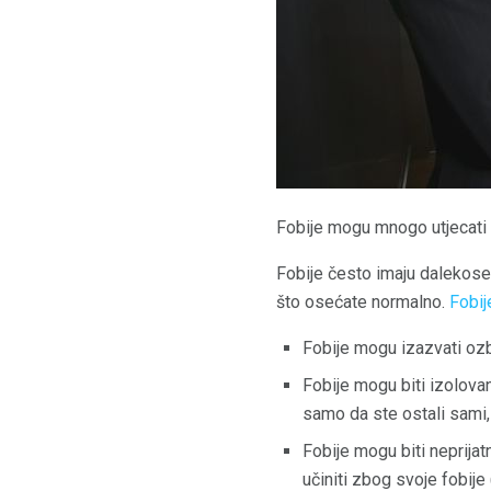
Fobije mogu mnogo utjecati 
Fobije često imaju dalekose
što osećate normalno.
Fobij
Fobije mogu izazvati ozb
Fobije mogu biti izolova
samo da ste ostali sami,
Fobije mogu biti neprija
učiniti zbog svoje fobije