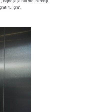
ajbolje je biti što iskreniji.
ati tu igru".