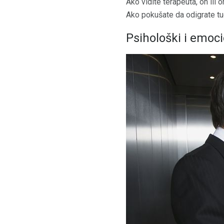
Ako vidite terapeuta, on ili 
Ako pokušate da odigrate tugu
Psihološki i emoci