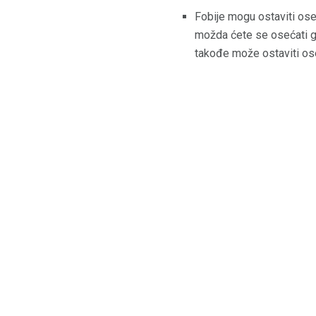
Fobije mogu ostaviti ose
možda ćete se osećati g
takođe može ostaviti ose