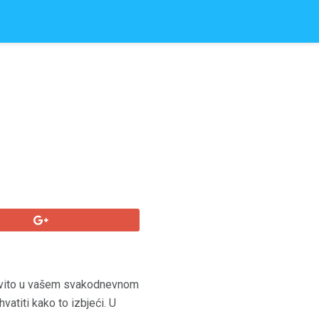
redovito u vašem svakodnevnom
vatiti kako to izbjeći. U