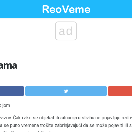
ad
ijama
obijom
zazov. Čak i ako se objekat ili situacija u strahu ne pojavljuje 
a se puno vremena trošite zabrinjavajući da se može pojaviti ili sh