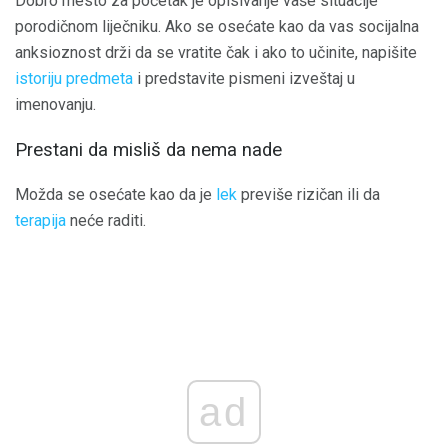
Dobro mesto za početak je opisivanje vaše situacije
porodičnom liječniku. Ako se osećate kao da vas socijalna
anksioznost drži da se vratite čak i ako to učinite, napišite
istoriju predmeta
i predstavite pismeni izveštaj u
imenovanju.
Prestani da misliš da nema nade
Možda se osećate kao da je
lek
previše rizičan ili da
terapija
neće raditi.
ad