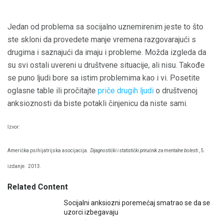
Jedan od problema sa socijalno uznemirenim jeste to što
ste skloni da provedete manje vremena razgovarajući s
drugima i saznajući da imaju i probleme. Možda izgleda da
su svi ostali uvereni u društvene situacije, ali nisu. Takođe
se puno ljudi bore sa istim problemima kao i vi. Posetite
oglasne table ili pročitajte
priče drugih ljudi
o društvenoj
anksioznosti da biste potakli činjenicu da niste sami.
Izvor:
Američka psihijatrijska asocijacija.
Dijagnostički i statistički priručnik za mentalne bolesti
, 5.
izdanje.
2013.
Related Content
Socijalni anksiozni poremećaj smatrao se da se
uzorci izbegavaju