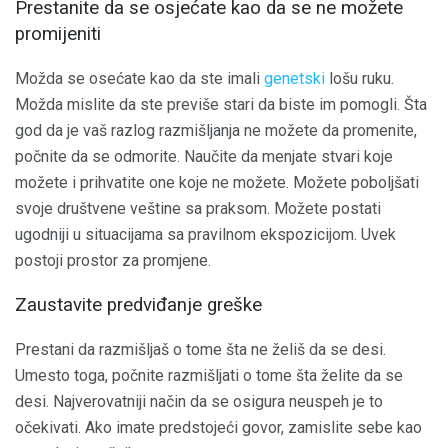
Prestanite da se osjećate kao da se ne možete
promijeniti
Možda se osećate kao da ste imali
genetski
lošu ruku.
Možda mislite da ste previše stari da biste im pomogli. Šta
god da je vaš razlog razmišljanja ne možete da promenite,
počnite da se odmorite. Naučite da menjate stvari koje
možete i prihvatite one koje ne možete. Možete poboljšati
svoje društvene veštine sa praksom. Možete postati
ugodniji u situacijama sa pravilnom ekspozicijom. Uvek
postoji prostor za promjene.
Zaustavite predviđanje greške
Prestani da razmišljaš o tome šta ne želiš da se desi.
Umesto toga, počnite razmišljati o tome šta želite da se
desi. Najverovatniji način da se osigura neuspeh je to
očekivati. Ako imate predstojeći govor, zamislite sebe kao