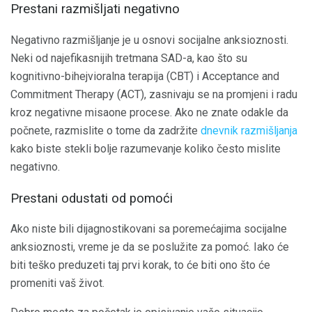
Prestani razmišljati negativno
Negativno razmišljanje je u osnovi socijalne anksioznosti.
Neki od najefikasnijih tretmana SAD-a, kao što su
kognitivno-bihejvioralna terapija (CBT) i Acceptance and
Commitment Therapy (ACT), zasnivaju se na promjeni i radu
kroz negativne misaone procese. Ako ne znate odakle da
počnete, razmislite o tome da zadržite
dnevnik razmišljanja
kako biste stekli bolje razumevanje koliko često mislite
negativno.
Prestani odustati od pomoći
Ako niste bili dijagnostikovani sa poremećajima socijalne
anksioznosti, vreme je da se poslužite za pomoć. Iako će
biti teško preduzeti taj prvi korak, to će biti ono što će
promeniti vaš život.