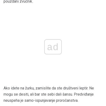
pouzdani zvučnik.
ad
Ako idete na žurku, zamislite da ste društveni leptir. Ne
mogu se desiti, ali bar ste sebi dali šansu. Predviđanje
neuspeha je samo-ispunjavanje proročanstva.