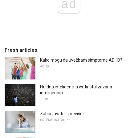
ad
Fresh articles
Kako mogu da uvežbam simptome ADHD?
ADHD
Fluidna inteligencija vs. kristalizovana
inteligencija
TEORIJE
Zabrinjavate li previše?
POREMEĆAJ PANIKE