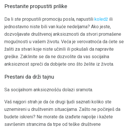
Prestanite propustiti prilike
Da li ste propustili promociju posla, napustili
koledž
ili
jednostavno niste bili van kuće nedeljama? Ako jeste,
dozvoljavate društvenoj anksioznosti da stvori promašene
mogućnosti u vašem životu. Veća je verovatnoća da ćete se
žaliti za stvari koje niste učinili ili pokušali da napravite
greške. Zaklinite se da ne dozvolite da vas socijalna
anksioznost spreči da dobijete ono što želite iz života.
Prestani da drži tajnu
Sa socijalnom anksioznošću dolazi sramota.
Vaš najgori strah je da će drugi ljudi saznati koliko ste
uznemireni u društvenim situacijama. Zašto ne počinješ da
budete iskreni? Ne morate da izađete napolje i kažete
savršenim strancima da trpe od teške društvene