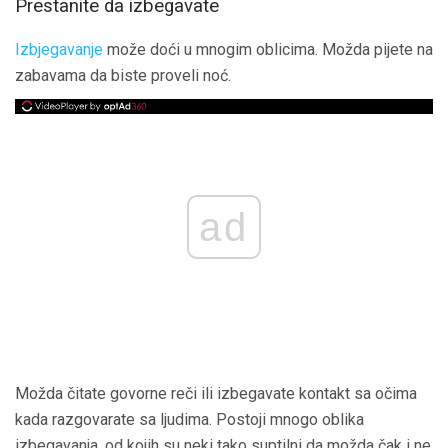
Prestanite da izbegavate
Izbjegavanje
može doći u mnogim oblicima. Možda pijete na
zabavama da biste proveli noć.
ad
Možda čitate govorne reči ili izbegavate kontakt sa očima
kada razgovarate sa ljudima. Postoji mnogo oblika
izbegavanja, od kojih su neki tako suptilni da možda čak i ne