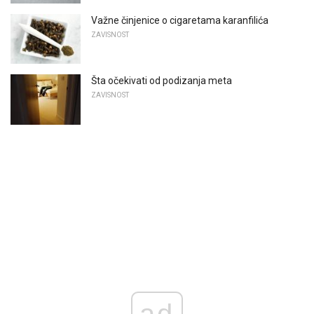
Važne činjenice o cigaretama karanfilića
ZAVISNOST
Šta očekivati ​​od podizanja meta
ZAVISNOST
ad