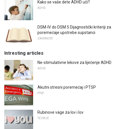
Kako se vaše dete ADHD uči?
ADHD
DSM-IV do DSM 5 Dijagnostički kriteriji za
poremećaje upotrebe supstanci
ZAVISNOST
Intresting articles
Ne-stimulativne lekove za liječenje ADHD
ADHD
Akutni stresni poremećaj i PTSP
PTSP
Rubinove vage za lov i lov
TEORIJE