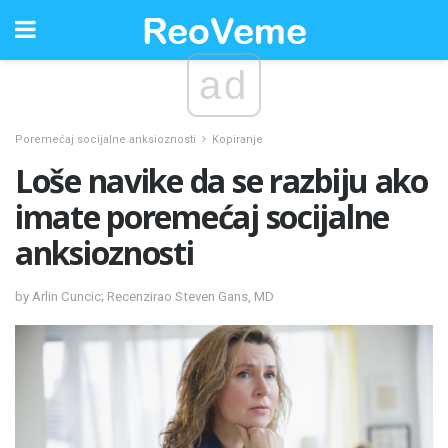
ad
Poremećaj socijalne anksioznosti
Kopiranje
Loše navike da se razbiju ako
imate poremećaj socijalne
anksioznosti
by Arlin Cuncic; Recenzirao Steven Gans, MD