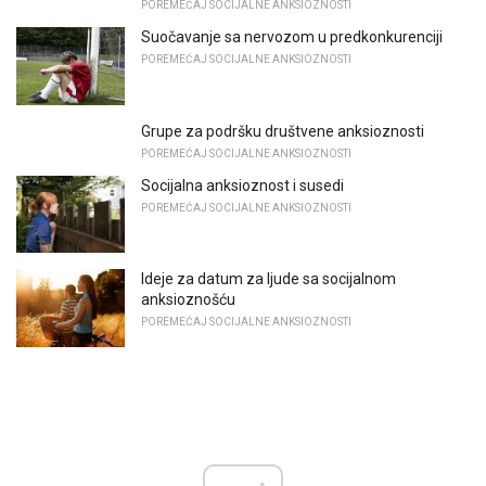
POREMEĆAJ SOCIJALNE ANKSIOZNOSTI
Suočavanje sa nervozom u predkonkurenciji
POREMEĆAJ SOCIJALNE ANKSIOZNOSTI
Grupe za podršku društvene anksioznosti
POREMEĆAJ SOCIJALNE ANKSIOZNOSTI
Socijalna anksioznost i susedi
POREMEĆAJ SOCIJALNE ANKSIOZNOSTI
Ideje za datum za ljude sa socijalnom
anksioznošću
POREMEĆAJ SOCIJALNE ANKSIOZNOSTI