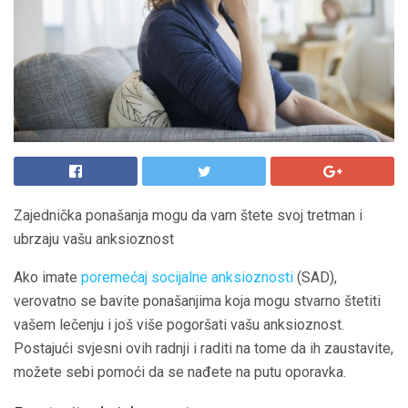
Zajednička ponašanja mogu da vam štete svoj tretman i
ubrzaju vašu anksioznost
Ako imate
poremećaj socijalne anksioznosti
(SAD),
verovatno se bavite ponašanjima koja mogu stvarno štetiti
vašem lečenju i još više pogoršati vašu anksioznost.
Postajući svjesni ovih radnji i raditi na tome da ih zaustavite,
možete sebi pomoći da se nađete na putu oporavka.