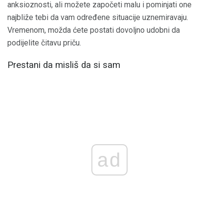
anksioznosti, ali možete započeti malu i pominjati one
najbliže tebi da vam određene situacije uznemiravaju.
Vremenom, možda ćete postati dovoljno udobni da
podijelite čitavu priču.
Prestani da misliš da si sam
ad