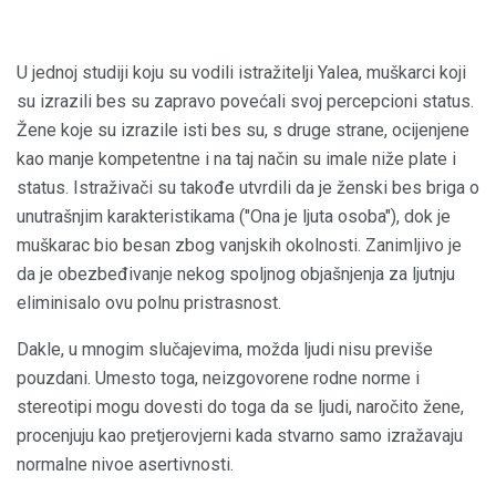
U jednoj studiji koju su vodili istražitelji Yalea, muškarci koji
su izrazili bes su zapravo povećali svoj percepcioni status.
Žene koje su izrazile isti bes su, s druge strane, ocijenjene
kao manje kompetentne i na taj način su imale niže plate i
status. Istraživači su takođe utvrdili da je ženski bes briga o
unutrašnjim karakteristikama ("Ona je ljuta osoba"), dok je
muškarac bio besan zbog vanjskih okolnosti. Zanimljivo je
da je obezbeđivanje nekog spoljnog objašnjenja za ljutnju
eliminisalo ovu polnu pristrasnost.
Dakle, u mnogim slučajevima, možda ljudi nisu previše
pouzdani. Umesto toga, neizgovorene rodne norme i
stereotipi mogu dovesti do toga da se ljudi, naročito žene,
procenjuju kao pretjerovjerni kada stvarno samo izražavaju
normalne nivoe asertivnosti.