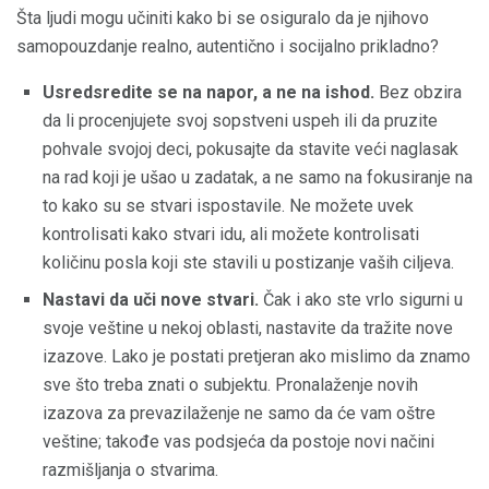
Šta ljudi mogu učiniti kako bi se osiguralo da je njihovo
samopouzdanje realno, autentično i socijalno prikladno?
Usredsredite se na napor, a ne na ishod.
Bez obzira
da li procenjujete svoj sopstveni uspeh ili da pruzite
pohvale svojoj deci, pokusajte da stavite veći naglasak
na rad koji je ušao u zadatak, a ne samo na fokusiranje na
to kako su se stvari ispostavile. Ne možete uvek
kontrolisati kako stvari idu, ali možete kontrolisati
količinu posla koji ste stavili u postizanje vaših ciljeva.
Nastavi da uči nove stvari.
Čak i ako ste vrlo sigurni u
svoje veštine u nekoj oblasti, nastavite da tražite nove
izazove. Lako je postati pretjeran ako mislimo da znamo
sve što treba znati o subjektu. Pronalaženje novih
izazova za prevazilaženje ne samo da će vam oštre
veštine; takođe vas podsjeća da postoje novi načini
razmišljanja o stvarima.