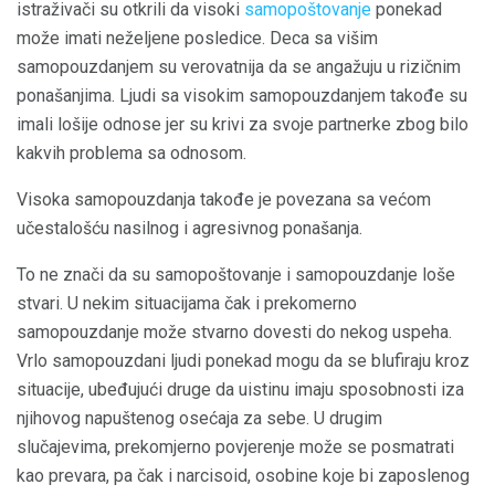
istraživači su otkrili da visoki
samopoštovanje
ponekad
može imati neželjene posledice. Deca sa višim
samopouzdanjem su verovatnija da se angažuju u rizičnim
ponašanjima. Ljudi sa visokim samopouzdanjem takođe su
imali lošije odnose jer su krivi za svoje partnerke zbog bilo
kakvih problema sa odnosom.
Visoka samopouzdanja takođe je povezana sa većom
učestalošću nasilnog i agresivnog ponašanja.
To ne znači da su samopoštovanje i samopouzdanje loše
stvari. U nekim situacijama čak i prekomerno
samopouzdanje može stvarno dovesti do nekog uspeha.
Vrlo samopouzdani ljudi ponekad mogu da se blufiraju kroz
situacije, ubeđujući druge da uistinu imaju sposobnosti iza
njihovog napuštenog osećaja za sebe. U drugim
slučajevima, prekomjerno povjerenje može se posmatrati
kao prevara, pa čak i narcisoid, osobine koje bi zaposlenog