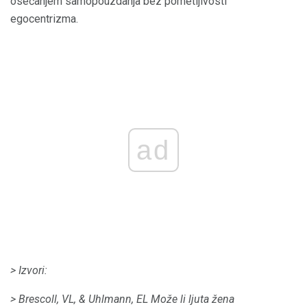
osećanjem samopouzdanja bez pometljivosti
egocentrizma.
ad
> Izvori:
> Brescoll, VL, & Uhlmann, EL Može li ljuta žena