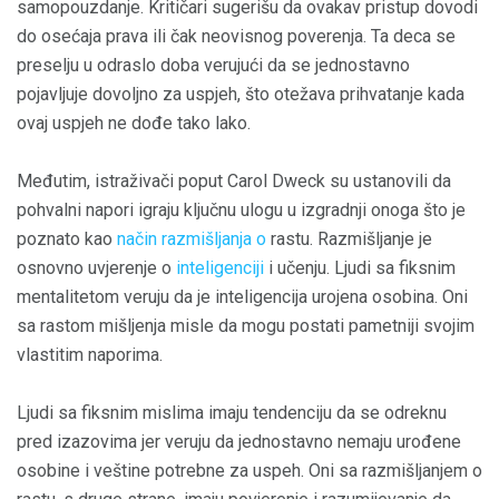
samopouzdanje. Kritičari sugerišu da ovakav pristup dovodi
do osećaja prava ili čak neovisnog poverenja. Ta deca se
preselju u odraslo doba verujući da se jednostavno
pojavljuje dovoljno za uspjeh, što otežava prihvatanje kada
ovaj uspjeh ne dođe tako lako.
Međutim, istraživači poput Carol Dweck su ustanovili da
pohvalni napori igraju ključnu ulogu u izgradnji onoga što je
poznato kao
način razmišljanja o
rastu. Razmišljanje je
osnovno uvjerenje o
inteligenciji
i učenju. Ljudi sa fiksnim
mentalitetom veruju da je inteligencija urojena osobina. Oni
sa rastom mišljenja misle da mogu postati pametniji svojim
vlastitim naporima.
Ljudi sa fiksnim mislima imaju tendenciju da se odreknu
pred izazovima jer veruju da jednostavno nemaju urođene
osobine i veštine potrebne za uspeh. Oni sa razmišljanjem o