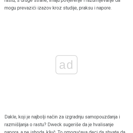
rastu, s druge strane, imaju povjerenje i razumijevanje da
mogu prevazići izazov kroz studije, praksu i napore.
ad
Dakle, koji je najbolji način za izgradnju samopouzdanja i
razmišljanja o rastu? Dweck sugeriše da je hvalisanje
napora, a ne ishoda, ključ. To omogućava deci da shvate da