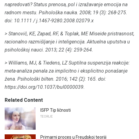
napredovati?
Status prenosa, pol i izražavanje emocija na
radnom mestu.
Psihološka nauka.
2008;
19 (3): 268-275.
doi: 10.1111 / j.1467-9280.2008.02079.x
> Stanovič, KE, Zapad, RF, & Toplak, ME Miseide pristrasnost,
racionalno razmišljanje i inteligencija.
Aktuelna uputstva u
psihološkoj nauci.
2013; 22 (4): 259-264.
> Williams, MJ, & Tiedens, LZ Suptilna suspenzija reakcije:
meta-analiza penala za implicitno i eksplicitno ponašanje
žena.
Psihološki bilten.
2016; 142 (2): 165.
doi:
https://doi.org/10.1037/bul0000039.
Related Content
ISFP Tip ličnosti
TEORIJE
Primarni proces u Freudskoj teoriji