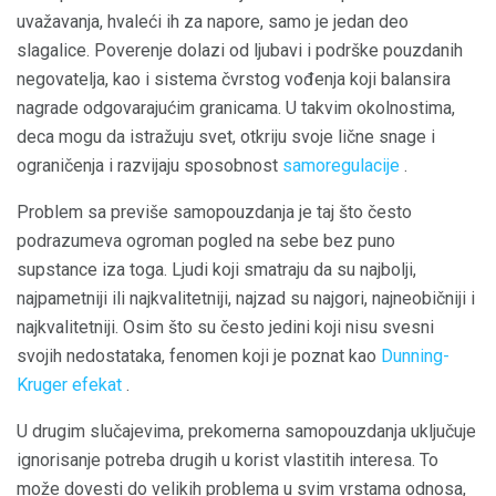
uvažavanja, hvaleći ih za napore, samo je jedan deo
slagalice. Poverenje dolazi od ljubavi i podrške pouzdanih
negovatelja, kao i sistema čvrstog vođenja koji balansira
nagrade odgovarajućim granicama. U takvim okolnostima,
deca mogu da istražuju svet, otkriju svoje lične snage i
ograničenja i razvijaju sposobnost
samoregulacije
.
Problem sa previše samopouzdanja je taj što često
podrazumeva ogroman pogled na sebe bez puno
supstance iza toga. Ljudi koji smatraju da su najbolji,
najpametniji ili najkvalitetniji, najzad su najgori, najneobičniji i
najkvalitetniji. Osim što su često jedini koji nisu svesni
svojih nedostataka, fenomen koji je poznat kao
Dunning-
Kruger efekat
.
U drugim slučajevima, prekomerna samopouzdanja uključuje
ignorisanje potreba drugih u korist vlastitih interesa. To
može dovesti do velikih problema u svim vrstama odnosa,