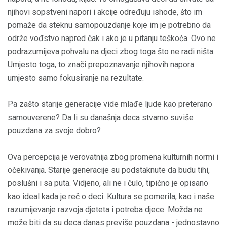
njihovi sopstveni napori i akcije određuju ishode, što im
pomaže da steknu samopouzdanje koje im je potrebno da
održe vođstvo napred čak i ako je u pitanju teškoća. Ovo ne
podrazumijeva pohvalu na djeci zbog toga što ne radi ništa.
Umjesto toga, to znači prepoznavanje njihovih napora
umjesto samo fokusiranje na rezultate.
Pa zašto starije generacije vide mlađe ljude kao preterano
samouverene? Da li su današnja deca stvarno suviše
pouzdana za svoje dobro?
Ova percepcija je verovatnija zbog promena kulturnih normi i
očekivanja. Starije generacije su podstaknute da budu tihi,
poslušni i sa puta. Vidjeno, ali ne i čulo, tipično je opisano
kao ideal kada je reč o deci. Kultura se pomerila, kao i naše
razumijevanje razvoja djeteta i potreba djece. Možda ne
može biti da su deca danas previše pouzdana - jednostavno