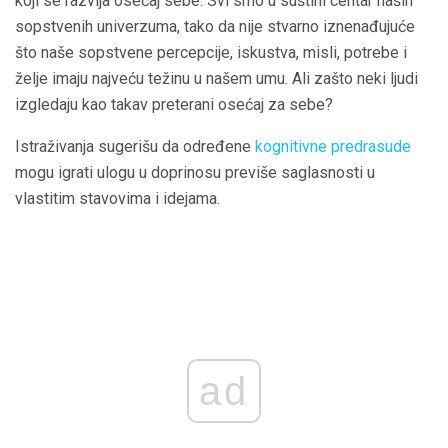
koji se razvija osećaj sebe. Svi smo u suštini centar naših
sopstvenih univerzuma, tako da nije stvarno iznenađujuće
što naše sopstvene percepcije, iskustva, misli, potrebe i
želje imaju najveću težinu u našem umu. Ali zašto neki ljudi
izgledaju kao takav preterani osećaj za sebe?
Istraživanja sugerišu da određene
kognitivne predrasude
mogu igrati ulogu u doprinosu previše saglasnosti u
vlastitim stavovima i idejama.
ad