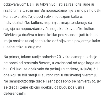
odgovarajući? Da li su takvi nivoi isti za različite ljude iu
različitim situacijama? Samopouzdanje nije samo psihološki
konstrukt; takođe je pod velikim uticajem kulture.
Individualističke kulture, na primjer, imaju tendenciju da
nagluju samopouzdanje više nego kolektivističke kulture.
Očekivanja društva o tome koliko pouzdanost ljudi treba da
imaju snažan uticaj na to kako doživljavamo povjerenje kako
u sebe, tako iu drugima.
Na primer, tokom ranije polovine 20. veka samopouzdanje
se ponekad smatralo štetom, u zavisnosti od toga koga ste
bili. Od ljudi se očekivalo da poštuju autoritete, uključujući i
one koji su bili stariji ili su rangirani u društvenoj hijerarhiji.
Na samopouzdanje djece i žena posebno se namjeravao, jer
se djeca i žene obično očekuju da budu poslušni i
deferencijalni.