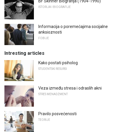
BF Skinner Biografija (1904-1990)
ISTORIJA I BIOGRAFIJE
Informacija o poremećajima socijalne
anksioznosti
FOBIJE
Intresting articles
Kako postati psiholog
STUDENTSKI RESURSI
Veza između stresa i odraslih akni
STRES MENADŽMENT
Pravilo posvećenosti
TEORIJE