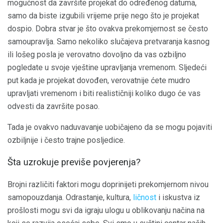
mogućnost da završite projekat do određenog datuma,
samo da biste izgubili vrijeme prije nego što je projekat
dospio. Dobra stvar je što ovakva prekomjernost se često
samoupravlja. Samo nekoliko slučajeva pretvaranja kasnog
ili lošeg posla je verovatno dovoljno da vas ozbiljno
pogledate u svoje vještine upravljanja vremenom. Sljedeći
put kada je projekat dovođen, verovatnije ćete mudro
upravljati vremenom i biti realističniji koliko dugo će vas
odvesti da završite posao.
Tada je ovakvo naduvavanje uobičajeno da se mogu pojaviti
ozbiljnije i često trajne posljedice.
Šta uzrokuje previše povjerenja?
Brojni različiti faktori mogu doprinijeti prekomjernom nivou
samopouzdanja. Odrastanje, kultura,
ličnost
i iskustva iz
prošlosti mogu svi da igraju ulogu u oblikovanju načina na