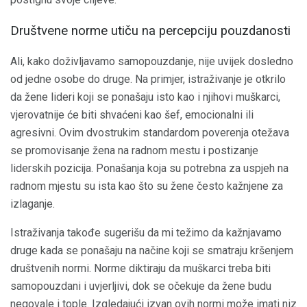
Društvene norme utiču na percepciju pouzdanosti
Ali, kako doživljavamo samopouzdanje, nije uvijek dosledno
od jedne osobe do druge. Na primjer, istraživanje je otkrilo
da žene lideri koji se ponašaju isto kao i njihovi muškarci,
vjerovatnije će biti shvaćeni kao šef, emocionalni ili
agresivni. Ovim dvostrukim standardom poverenja otežava
se promovisanje žena na radnom mestu i postizanje
liderskih pozicija. Ponašanja koja su potrebna za uspjeh na
radnom mjestu su ista kao što su žene često kažnjene za
izlaganje.
Istraživanja takođe sugerišu da mi težimo da kažnjavamo
druge kada se ponašaju na načine koji se smatraju kršenjem
društvenih normi. Norme diktiraju da muškarci treba biti
samopouzdani i uvjerljivi, dok se očekuje da žene budu
negovale i tople. Izgledajući izvan ovih normi može imati niz