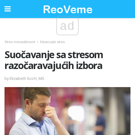
ad
Stres menadžment
Situacijski stres
Suočavanje sa stresom
razočaravajućih izbora
by Elizabeth Scott, MS