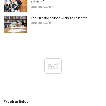
želite to?
STRES MENADŽMENT
Top 10 oslobodilaca škola za studente
STRES MENADŽMENT
ad
Fresh articles