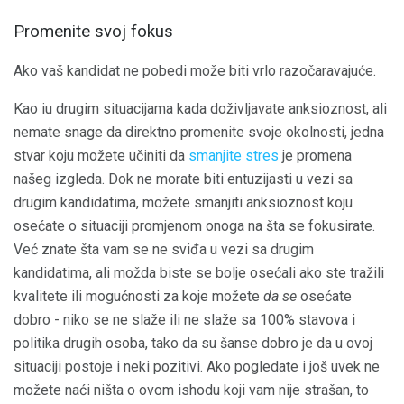
Promenite svoj fokus
Ako vaš kandidat ne pobedi može biti vrlo razočaravajuće.
Kao iu drugim situacijama kada doživljavate anksioznost, ali
nemate snage da direktno promenite svoje okolnosti, jedna
stvar koju možete učiniti da
smanjite stres
je promena
našeg izgleda. Dok ne morate biti entuzijasti u vezi sa
drugim kandidatima, možete smanjiti anksioznost koju
osećate o situaciji promjenom onoga na šta se fokusirate.
Već znate šta vam se ne sviđa u vezi sa drugim
kandidatima, ali možda biste se bolje osećali ako ste tražili
kvalitete ili mogućnosti za koje možete
da se
osećate
dobro - niko se ne slaže ili ne slaže sa 100% stavova i
politika drugih osoba, tako da su šanse dobro je da u ovoj
situaciji postoje i neki pozitivi. Ako pogledate i još uvek ne
možete naći ništa o ovom ishodu koji vam nije strašan, to