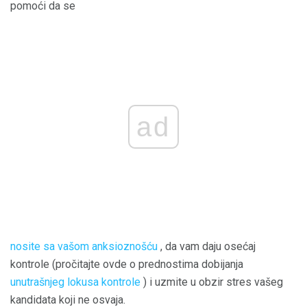
pomoći da se
ad
nosite sa vašom anksioznošću
, da vam daju osećaj
kontrole (pročitajte ovde o prednostima dobijanja
unutrašnjeg lokusa kontrole
) i uzmite u obzir stres vašeg
kandidata koji ne osvaja.