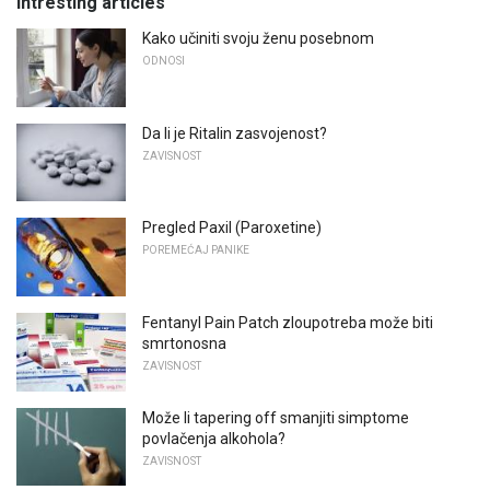
Intresting articles
Kako učiniti svoju ženu posebnom
ODNOSI
Da li je Ritalin zasvojenost?
ZAVISNOST
Pregled Paxil (Paroxetine)
POREMEĆAJ PANIKE
Fentanyl Pain Patch zloupotreba može biti
smrtonosna
ZAVISNOST
Može li tapering off smanjiti simptome
povlačenja alkohola?
ZAVISNOST