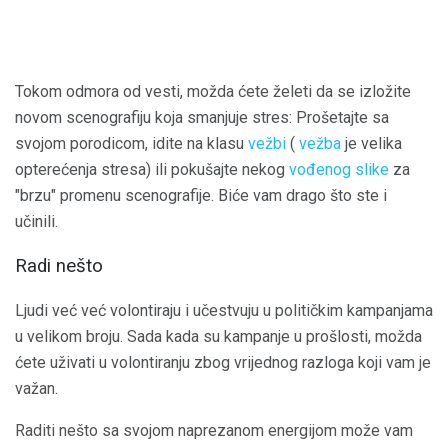
Tokom odmora od vesti, možda ćete želeti da se izložite
novom scenografiju koja smanjuje stres: Prošetajte sa
svojom porodicom, idite na klasu
vežbi
(
vežba
je velika
opterećenja stresa) ili pokušajte nekog
vođenog slike
za
"brzu" promenu scenografije. Biće vam drago što ste i
učinili.
Radi nešto
Ljudi već već volontiraju i učestvuju u političkim kampanjama
u velikom broju. Sada kada su kampanje u prošlosti, možda
ćete uživati ​​u volontiranju zbog vrijednog razloga koji vam je
važan.
Raditi nešto sa svojom naprezanom energijom može vam