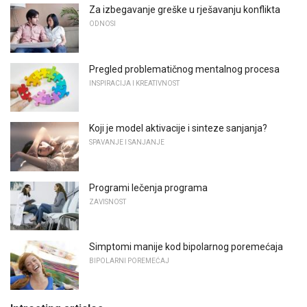
Za izbegavanje greške u rješavanju konflikta
ODNOSI
Pregled problematičnog mentalnog procesa
INSPIRACIJA I KREATIVNOST
Koji je model aktivacije i sinteze sanjanja?
SPAVANJE I SANJANJE
Programi lečenja programa
ZAVISNOST
Simptomi manije kod bipolarnog poremećaja
BIPOLARNI POREMEĆAJ