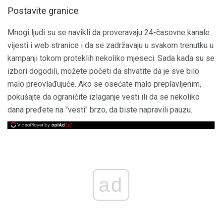
Postavite granice
Mnogi ljudi su se navikli da proveravaju 24-časovne kanale
vijesti i web stranice i da se zadržavaju u svakom trenutku u
kampanji tokom proteklih nekoliko mjeseci. Sada kada su se
izbori dogodili, možete početi da shvatite da je sve bilo
malo preovlađujuće. Ako se osećate malo preplavljenim,
pokušajte da ograničite izlaganje vesti ili da se nekoliko
dana pređete na "vesti" brzo, da biste napravili pauzu.
ad