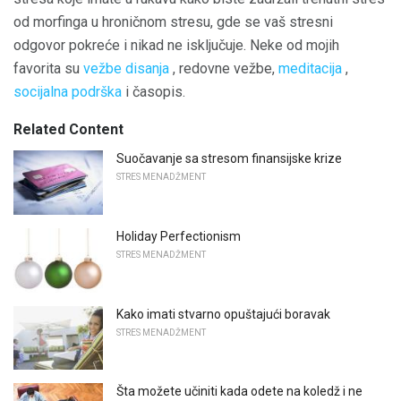
od morfinga u hroničnom stresu, gde se vaš stresni
odgovor pokreće i nikad ne isključuje. Neke od mojih
favorita su
vežbe disanja
, redovne vežbe,
meditacija
,
socijalna podrška
i časopis.
Related Content
Suočavanje sa stresom finansijske krize
STRES MENADŽMENT
Holiday Perfectionism
STRES MENADŽMENT
Kako imati stvarno opuštajući boravak
STRES MENADŽMENT
Šta možete učiniti kada odete na koledž i ne