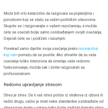
Može biti vrlo katarzično da razgovara sa prijateljima i
porodicom koji se slažu sa vašim političkim stavovima.
Skupite se i razgovarajte o vašem razočarenju, a možda
ćete se osećati bolje samo oslobađanjem svojih osećanja;
Osjećat ćete se i podržati i razumjeti.
Ponekad samo dijelite svoja osećanja preko
novinarstva
koji vam
pomažu da se pustite. Ako shvatite da su vaša
osećanja toliko intenzivna da ometaju vaše redovno
funkcionisanje, možda čak i želite razgovarati sa
profesionalcem.
Redovno upravljanje stresom
Stres je stres. Da li vaš stres potiče iz strahova iz izbora ili
nešto drugo, važno je imati neke standardne oslobađače od
stresa koje imate u rukavu kako biste zadržali trenutni stres