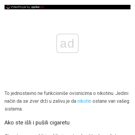
ad
To jednostavno ne funkcioniše ovisnicima o nikotinu. Jedini
način da se zver drži u zalivu je da
nikotin
ostane van vašeg
sistema.
Ako ste išli i pušili cigaretu