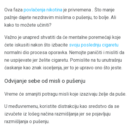
Ova faza
povlačenja nikotina
je privremena
.
Što manje
pažnje dajete nezdravim mislima o pušenju, to bolje. Ali
kako to možete učiniti?
Važno je unapred shvatiti da će mentalne poremećaji koje
ćete iskusiti nakon što izbacite
svoju poslednju cigaretu
normalni dio procesa oporavka. Nemojte paničiti i misliti da
ne uspijevate jer želite cigaretu. Pomislite na tu unutrašnju
ćaskanje kao znak isceljenja, jer to je upravo ono što jeste.
Odvijanje sebe od misli o pušenju
Vreme će smanjiti potragu misli koje izazivaju želje da puše.
U međuvremenu, koristite distrakciju kao sredstvo da se
izvučete iz lošeg načina razmišljanja jer se pojavljuju
razmišljanja o pušenju.