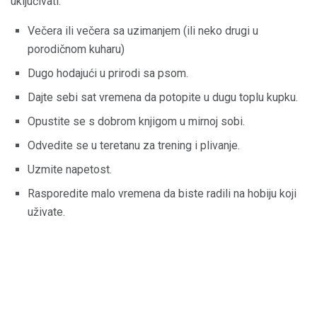
uključivati:
Večera ili večera sa uzimanjem (ili neko drugi u
porodičnom kuharu)
Dugo hodajući u prirodi sa psom.
Dajte sebi sat vremena da potopite u dugu toplu kupku.
Opustite se s dobrom knjigom u mirnoj sobi.
Odvedite se u teretanu za trening i plivanje.
Uzmite napetost.
Rasporedite malo vremena da biste radili na hobiju koji
uživate.