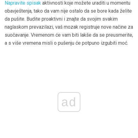
Napravite spisak
aktivnosti koje možete uraditi u momentu
obavještenja, tako da vam nije ostalo da se bore kada želite
da pušite. Budite proaktivni i znajte da svojim svakim
naglaskom prevazilazi, vaš mozak registruje nove načine za
suočavanje. Vremenom će vam biti lakše da se preusmerite,
a s više vremena misli o pušenju će potpuno izgubiti moć.
ad