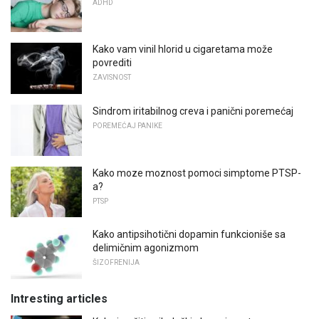
ADHD
Kako vam vinil hlorid u cigaretama može
povrediti
ZAVISNOST
Sindrom iritabilnog creva i panični poremećaj
POREMEĆAJ PANIKE
Kako moze moznost pomoci simptome PTSP-
a?
PTSP
Kako antipsihotični dopamin funkcioniše sa
delimičnim agonizmom
ŠIZOFRENIJA
Intresting articles