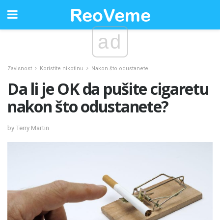
ad
Zavisnost
Koristite nikotinu
Nakon što odustanete
Da li je OK da pušite cigaretu
nakon što odustanete?
by Terry Martin