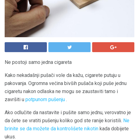
Ne postoji samo jedna cigareta
Kako nekadašnji pušači vole da kažu, cigarete putuju u
pakovanja. Ogromna većina bivših pušača koji puše jednu
cigaretu nakon odlaska ne mogu se zaustaviti tamo i
završiti u
potpunom pušenju
.
Ako odlučite da nastavite i pušite samo jednu, verovatno je
da ćete se vratiti pušenju koliko god ste ranije koristili.
Ne
brinite se da možete da kontrolišete nikotin
kada dobijete
ukus.