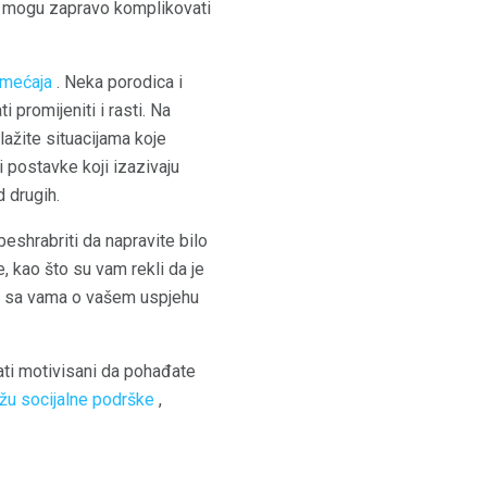
i mogu zapravo komplikovati
emećaja
. Neka porodica i
promijeniti i rasti. Na
zlažite situacijama koje
 postavke koji izazivaju
 drugih.
eshrabriti da napravite bilo
, kao što su vam rekli da je
ju sa vama o vašem uspjehu
ati motivisani da pohađate
žu socijalne podrške
,