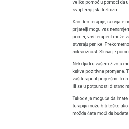
velika pomoć u pomoći da u
svoj terapijski tretman.
Kao deo terapije, razvijate n
prijatelji mogu vas nenamjer
primer, vaš terapeut može v
stvaraju panike. Prekomerno
anksioznost. Slušanje pomoć
Neki ljudi u vašem životu mo
kakve pozitivne promjene. Ta
vaš terapeut pogrešan ili d
ili se u potpunosti distancir
Takođe je moguće da imate m
terapiju može biti teško ako
možda ćete moći da budete oh