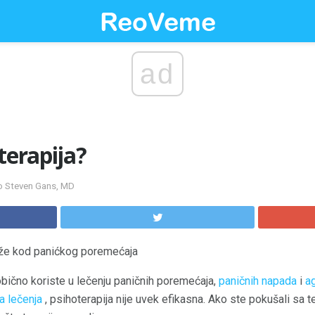
ad
terapija?
ao Steven Gans, MD
že kod panićkog poremećaja
obično koriste u lečenju paničnih poremećaja,
paničnih napada
i
a
a lečenja
, psihoterapija nije uvek efikasna. Ako ste pokušali sa 