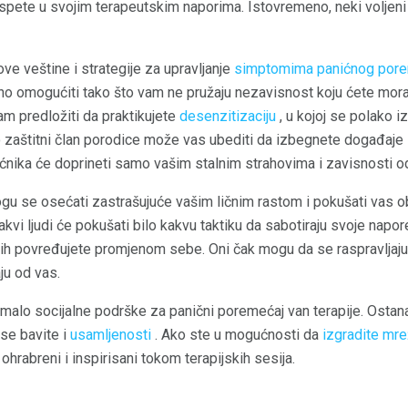
spete u svojim terapeutskim naporima. Istovremeno, neki voljen
ove veštine i strategije za upravljanje
simptomima panićnog por
no omogućiti tako što vam ne pružaju nezavisnost koju ćete morati 
am predložiti da praktikujete
desenzitizaciju
, u kojoj se polako i
 zaštitni član porodice može vas ubediti da izbegnete događaje i
nika će doprineti samo vašim stalnim strahovima i zavisnosti od
gu se osećati zastrašujuće vašim ličnim rastom i pokušati vas ob
kvi ljudi će pokušati bilo kakvu taktiku da sabotiraju svoje napore
a ih povređujete promjenom sebe. Oni čak mogu da se raspravlja
aju od vas.
alo socijalne podrške za panični poremećaj van terapije. Ostan
 se bavite i
usamljenosti
. Ako ste u mogućnosti da
izgradite mre
rabreni i inspirisani tokom terapijskih sesija.