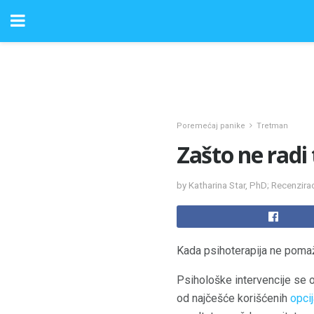
Poremećaj panike
Tretman
Zašto ne radi 
by Katharina Star, PhD; Recenzir
Kada psihoterapija ne poma
Psihološke intervencije se 
od najčešće korišćenih
opcij