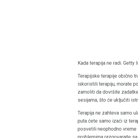
Kada terapija ne radi. Getty
Terapijske terapije obično 
iskoristili terapiju, morate p
zamoliti da dovršite zadatk
sesijama, što će uključiti ist
Terapija ne zahteva samo ul
puta ćete samo izaći iz terap
posvetili neophodno vreme i 
problemima razgovarajte sa