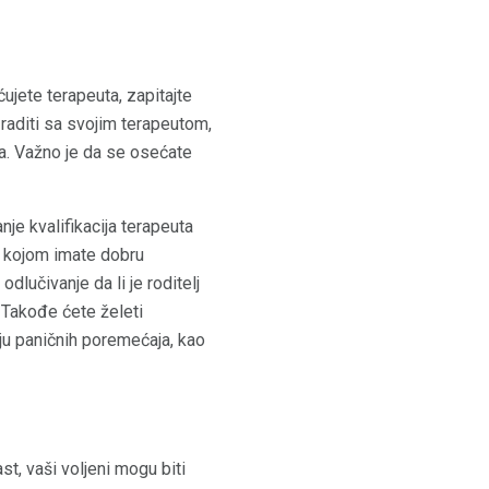
ujete terapeuta, zapitajte
raditi sa svojim terapeutom,
ta. Važno je da se osećate
nje kvalifikacija terapeuta
a kojom imate dobru
 odlučivanje da li je roditelj
 Takođe ćete želeti
nju paničnih poremećaja, kao
st, vaši voljeni mogu biti