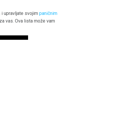
 i upravljate svojim
paničnim
i za vas. Ova lista može vam