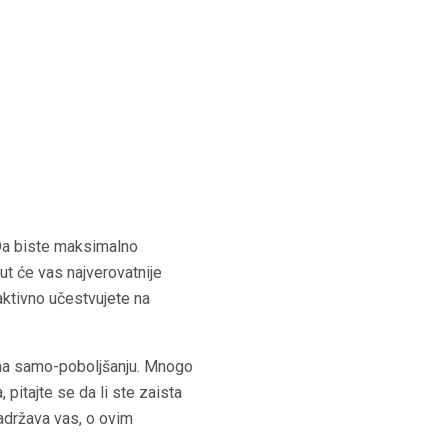
 Da biste maksimalno
peut će vas najverovatnije
aktivno učestvujete na
 na samo-poboljšanju. Mnogo
 pitajte se da li ste zaista
zadržava vas, o ovim