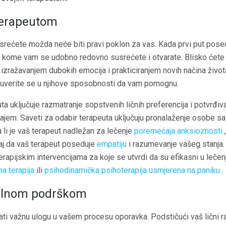
terapeutom
srećete možda neće biti pravi poklon za vas. Kada prvi put poseć
ko kome vam se udobno redovno susrećete i otvarate. Blisko ćete 
, izražavanjem dubokih emocija i prakticiranjem novih načina živo
 uverite se u njihove sposobnosti da vam pomognu.
a uključuje razmatranje sopstvenih ličnih preferencija i potvrđiva
jem. Saveti za odabir terapeuta uključuju pronalaženje osobe s
 li je vaš terapeut nadležan za lečenje
poremećaja anksioznosti
,
ćaj da vaš terapeut poseduje
empatiju
i razumevanje vašeg stanja.
terapijskim intervencijama za koje se utvrdi da su efikasni u leče
na terapija
ili
psihodinamička psihoterapija usmjerena na paniku
.
jalnom podrškom
rati važnu ulogu u vašem procesu oporavka. Podstičući vaš lični ra