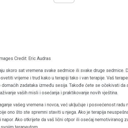
 Images Credit: Eric Audras
traju skoro sat vremena svake sedmice ili svake druge sedmice.
osvetiti vrijeme i trud kako u terapiji tako i van terapije. Vaš tera
e domaćih zadataka između sesija. Takođe ćete se očekivati ​​da 
raživanje vaših misli i osećanja i praktikovanje novih vještina.
aganje vašeg vremena i novca, već uključuje i posvećenost radu
ije ono što ste spremni staviti u njega. Ako je terapija neuspešna,
napor. Ako otkrijete da vaš lični otpor ili osećaj nemotiviranog 
 svojim terapeutom.