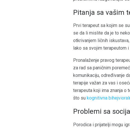
Pitanja sa vašim 
Prvi terapeut sa kojim se su
se da li mislite da je to ne
otkrivanjem ličnih iskustava
lako sa svojim terapeutom i
Pronalaženje pravog terapeut
za rad sa paničnim poremeća
komunikaciju, određivanje da
terapije važan za vas i ose
terapeuta koji ima znanja o 
što su
kognitivna bihejvioral
Problemi sa soci
Porodica i prijatelji mogu ig