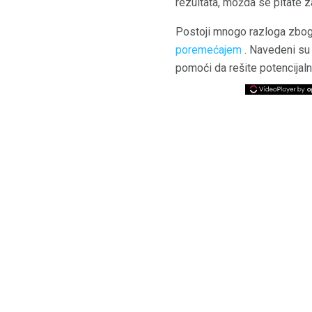
rezultata, možda se pitate za
Postoji mnogo razloga zbog
poremećajem
. Navedeni su 
pomoći da rešite potencijal