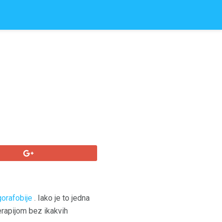
gorafobije
. Iako je to jedna
terapijom bez ikakvih