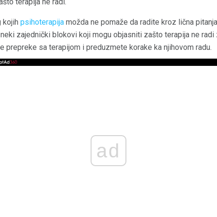
što terapija ne radi.
 kojih
psihoterapija
možda ne pomaže da radite kroz lična pitanja
neki zajednički blokovi koji mogu objasniti zašto terapija ne rad
ne prepreke sa terapijom i preduzmete korake ka njihovom radu.
ad