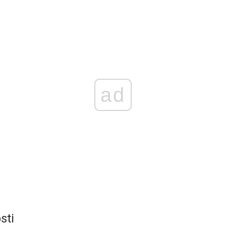
ad
sti