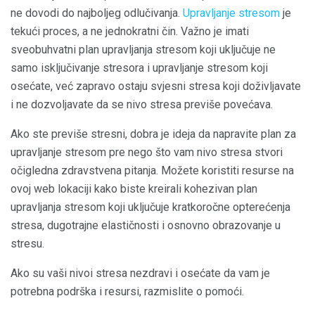
ne dovodi do najboljeg odlučivanja.
Upravljanje stresom
je
tekući proces, a ne jednokratni čin. Važno je imati
sveobuhvatni plan upravljanja stresom koji uključuje ne
samo isključivanje stresora i upravljanje stresom koji
osećate, već zapravo ostaju svjesni stresa koji doživljavate
i ne dozvoljavate da se nivo stresa previše povećava.
Ako ste previše stresni, dobra je ideja da napravite plan za
upravljanje stresom pre nego što vam nivo stresa stvori
očigledna zdravstvena pitanja. Možete koristiti resurse na
ovoj web lokaciji kako biste kreirali kohezivan plan
upravljanja stresom koji uključuje kratkoročne opterećenja
stresa, dugotrajne elastičnosti i osnovno obrazovanje u
stresu.
Ako su vaši nivoi stresa nezdravi i osećate da vam je
potrebna podrška i resursi, razmislite o pomoći.