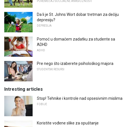
POREMEĆAJ SOCIJALNE ANKSIOZNOSTI
Da li je St. Johns Wort dobar tretman za dečiju
depresiju?
DEPRESIJA
Pomoć u domaćem zadatku za studente sa
ADHD
ADHD
Pre nego što izaberete psihološkog majora
STUDENTSKI RESURSI
Intresting articles
Stop! Tehnike i kontrole nad opsesivnim mislima
FOBIJE
Koristite vođene slike za opuštanje