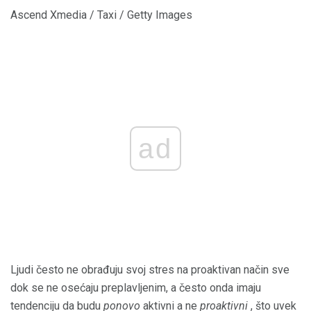
Ascend Xmedia / Taxi / Getty Images
ad
Ljudi često ne obrađuju svoj stres na proaktivan način sve
dok se ne osećaju preplavljenim, a često onda imaju
tendenciju da budu
ponovo
aktivni a ne
proaktivni
, što uvek