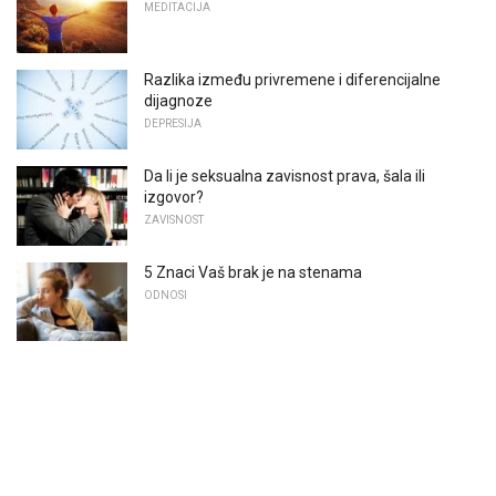
MEDITACIJA
Razlika između privremene i diferencijalne
dijagnoze
DEPRESIJA
Da li je seksualna zavisnost prava, šala ili
izgovor?
ZAVISNOST
5 Znaci Vaš brak je na stenama
ODNOSI