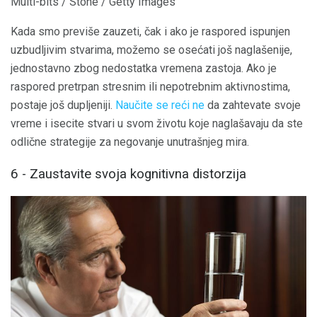
Multi-bits / Stone / Getty Images
Kada smo previše zauzeti, čak i ako je raspored ispunjen
uzbudljivim stvarima, možemo se osećati još naglašenije,
jednostavno zbog nedostatka vremena zastoja. Ako je
raspored pretrpan stresnim ili nepotrebnim aktivnostima,
postaje još dupljeniji.
Naučite se reći ne
da zahtevate svoje
vreme i isecite stvari u svom životu koje naglašavaju da ste
odlične strategije za negovanje unutrašnjeg mira.
6 - Zaustavite svoja kognitivna distorzija