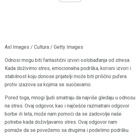
Axl Images / Cultura / Getty Images
Odnosi mogu biti fantastični izvori oslobađanja od stresa.
Kada doživimo stres, emocionalna podrška, korisni izvori i
stabilnost koju donose prijatelji može biti prilično pufera
protiv izazova sa kojima se suočavamo.
Pored toga, mnogi ljudi smatraju da najviše gledaju u odnosu
na stres. Ovaj odgovor, kao i najčešće razmatrani odgovor
borbe ili leta, može nam pomoći da se zadovolje naše
potrebe kada doživljavamo stres. Ovaj odgovor nam
pomaže da se povežemo sa drugima i podelimo podršku.