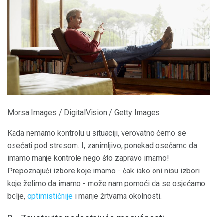
Morsa Images / DigitalVision / Getty Images
Kada nemamo kontrolu u situaciji, verovatno ćemo se
osećati pod stresom. I, zanimljivo, ponekad osećamo da
imamo manje kontrole nego što zapravo imamo!
Prepoznajući izbore koje imamo - čak iako oni nisu izbori
koje želimo da imamo - može nam pomoći da se osjećamo
bolje,
optimističnije
i manje žrtvama okolnosti.