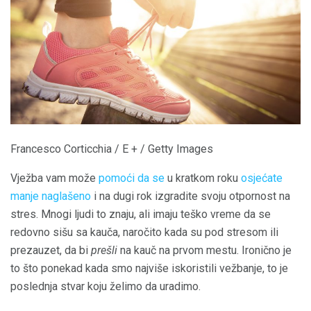
Francesco Corticchia / E + / Getty Images
Vježba vam može
pomoći da se
u kratkom roku
osjećate
manje naglašeno
i na dugi rok izgradite svoju otpornost na
stres. Mnogi ljudi to znaju, ali imaju teško vreme da se
redovno sišu sa kauča, naročito kada su pod stresom ili
prezauzet, da bi
prešli
na kauč na prvom mestu. Ironično je
to što ponekad kada smo najviše iskoristili vežbanje, to je
poslednja stvar koju želimo da uradimo.