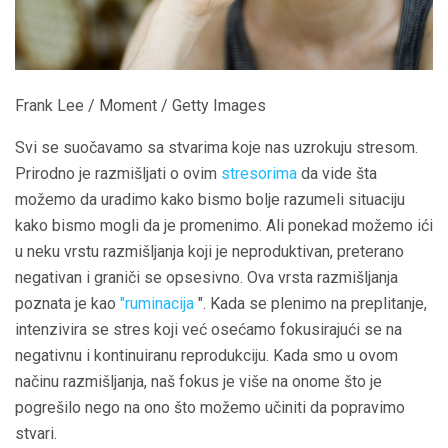
Frank Lee / Moment / Getty Images
Svi se suočavamo sa stvarima koje nas uzrokuju stresom.
Prirodno je razmišljati o ovim
stresorima
da vide šta
možemo da uradimo kako bismo bolje razumeli situaciju
kako bismo mogli da je promenimo. Ali ponekad možemo ići
u neku vrstu razmišljanja koji je neproduktivan, preterano
negativan i graniči se opsesivno. Ova vrsta razmišljanja
poznata je kao
"ruminacija
". Kada se plenimo na preplitanje,
intenzivira se stres koji već osećamo fokusirajući se na
negativnu i kontinuiranu reprodukciju. Kada smo u ovom
načinu razmišljanja, naš fokus je više na onome što je
pogrešilo nego na ono što možemo učiniti da popravimo
stvari.