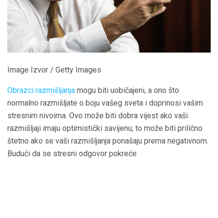
Image Izvor / Getty Images
Obrazci razmišljanja
mogu biti uobičajeni, a ono što
normalno razmišljate o boju vašeg sveta i doprinosi vašim
stresnim nivoima. Ovo može biti dobra vijest ako vaši
razmišljaji imaju optimistički savijenu; to može biti prilično
štetno ako se vaši razmišljanja ponašaju prema negativnom.
Budući da se stresni odgovor pokreće