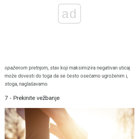
ad
opaženom
pretnjom, stav koji maksimizira negativan uticaj
može dovesti do toga da se često osećamo ugroženim i,
stoga, naglašavamo.
7 - Prekinite vežbanje