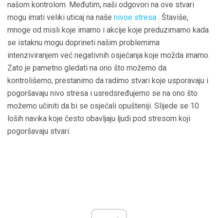
našom kontrolom. Međutim, naši odgovori na ove stvari
mogu imati veliki uticaj na naše
nivoe stresa
. Štaviše,
mnoge od misli koje imamo i akcije koje preduzimamo kada
se istaknu mogu doprineti našim problemima
intenziviranjem već negativnih osjećanja koje možda imamo.
Zato je pametno gledati na ono što možemo da
kontrolišemo, prestanimo da radimo stvari koje usporavaju i
pogoršavaju nivo stresa i usredsređujemo se na ono što
možemo učiniti da bi se osjećali opušteniji. Slijede se 10
loših navika koje često obavljaju ljudi pod stresom koji
pogoršavaju stvari.