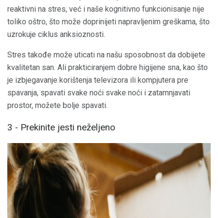
reaktivni na stres, već i naše kognitivno funkcionisanje nije
toliko oštro, što može doprinijeti napravljenim greškama, što
uzrokuje ciklus anksioznosti.
Stres takođe može uticati na našu sposobnost da dobijete
kvalitetan san. Ali prakticiranjem dobre higijene sna, kao što
je izbjegavanje korištenja televizora ili kompjutera pre
spavanja, spavati svake noći svake noći i zatamnjavati
prostor, možete bolje spavati.
3 - Prekinite jesti neželjeno