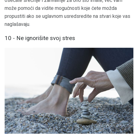
osećate srećnije i zahvalnije za ono što imate, već vam
može pomoći da vidite mogućnosti koje ćete možda
propustiti ako se uglavnom usredsredite na stvari koje vas
naglašavaju.
10 - Ne ignorišite svoj stres