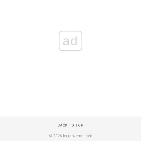
ad
BACK TO TOP
© 2026 bs.reoveme.com