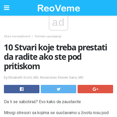
ad
Stres menadžment
Tehnike upravljanja
10 Stvari koje treba prestati
da radite ako ste pod
pritiskom
by Elizabeth Scott, MS; Recenzirao Steven Gans, MD
Da li se sabotiraš? Evo kako da zaustavite
Mnogi stresori sa kojima se suočavamo u životu nisu pod