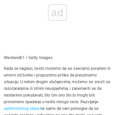
ad
Westend61 / Getty Images
Kada se naglasi, često možemo da se osećamo poraženi ili
umorni od borbe i propustimo prilike da preuzmemo
situaciju. U nekim drugim slučajevima, možemo se sresti sa
razočaranjima ili ličnim neuspjehima, i zanemariti se da
nastavimo pokušavati, što čini ono što bi moglo biti
privremeno opadanje u nešto mnogo veće. Razvijanje
optimističnog stava
ne samo da vam pomogne da se