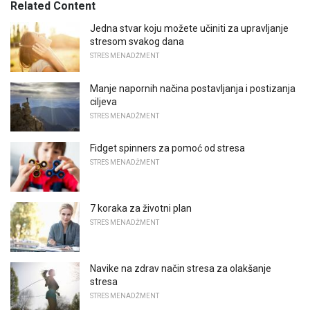
Related Content
Jedna stvar koju možete učiniti za upravljanje
stresom svakog dana
STRES MENADŽMENT
Manje napornih načina postavljanja i postizanja
ciljeva
STRES MENADŽMENT
Fidget spinners za pomoć od stresa
STRES MENADŽMENT
7 koraka za životni plan
STRES MENADŽMENT
Navike na zdrav način stresa za olakšanje
stresa
STRES MENADŽMENT