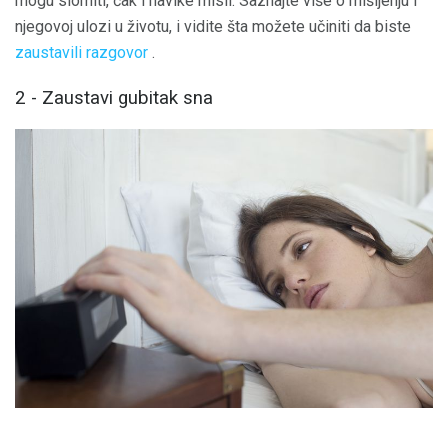
mogu slomiti, čak i navike misli. Saznajte više o mišljenju i
njegovoj ulozi u životu, i vidite šta možete učiniti da biste
zaustavili razgovor
.
2 - Zaustavi gubitak sna