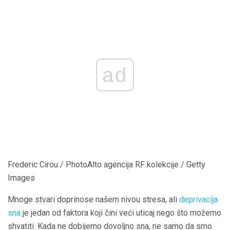
ad
Frederic Cirou / PhotoAlto agencija RF kolekcije / Getty
Images
Mnoge stvari doprinose našem nivou stresa, ali
deprivacija
sna
je jedan od faktora koji čini veći uticaj nego što možemo
shvatiti. Kada ne dobijemo dovoljno sna, ne samo da smo