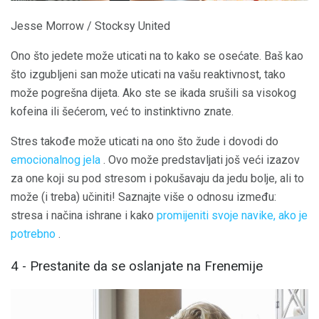
Jesse Morrow / Stocksy United
Ono što jedete može uticati na to kako se osećate. Baš kao
što izgubljeni san može uticati na vašu reaktivnost, tako
može pogrešna dijeta. Ako ste se ikada srušili sa visokog
kofeina ili šećerom, već to instinktivno znate.
Stres takođe može uticati na ono što žude i dovodi do
emocionalnog jela
. Ovo može predstavljati još veći izazov
za one koji su pod stresom i pokušavaju da jedu bolje, ali to
može (i treba) učiniti! Saznajte više o odnosu između:
stresa i načina ishrane i kako
promijeniti svoje navike, ako je
potrebno
.
4 - Prestanite da se oslanjate na Frenemije