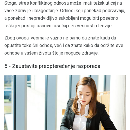
Stoga, stres konfliktnog odnosa može imati težak uticaj na
vaše zdravlje i blagostanje. Odnosi koji ponekad podržavaju,
a ponekad i nepredvidljivo sukobljeni mogu biti posebno
teški jer postoji osnovni osećaj neizvesnosti i tenzije.
Zbog ovoga, veoma je važno ne samo da znate kada da
opustite toksični odnos, već i da znate kako da održite sve
odnose u vašem životu što je moguće zdravije.
5 - Zaustavite preopterećenje rasporeda