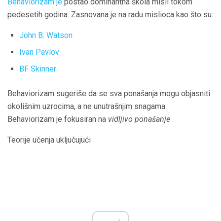
Behaviorizam je
postao dominantna škola misli tokom
pedesetih godina. Zasnovana je na radu mislioca kao što su:
John B. Watson
Ivan Pavlov
BF Skinner
Behaviorizam sugeriše da se sva ponašanja mogu objasniti
okolišnim uzrocima, a ne unutrašnjim snagama.
Behaviorizam je fokusiran na
vidljivo ponašanje
.
Teorije učenja uključujući