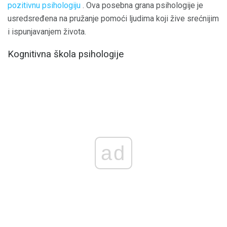
pozitivnu psihologiju
. Ova posebna grana psihologije je
usredsređena na pružanje pomoći ljudima koji žive srećnijim
i ispunjavanjem života.
Kognitivna škola psihologije
ad