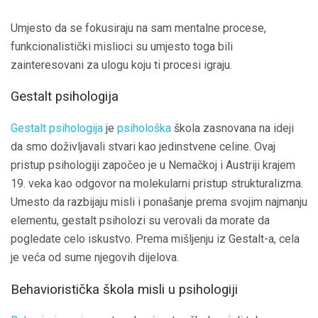
Umjesto da se fokusiraju na sam mentalne procese,
funkcionalistički mislioci su umjesto toga bili
zainteresovani za ulogu koju ti procesi igraju.
Gestalt psihologija
Gestalt psihologija
je
psihološka
škola zasnovana na ideji
da smo doživljavali stvari kao jedinstvene celine. Ovaj
pristup psihologiji započeo je u Nemačkoj i Austriji krajem
19. veka kao odgovor na molekularni pristup strukturalizma.
Umesto da razbijaju misli i ponašanje prema svojim najmanju
elementu, gestalt psiholozi su verovali da morate da
pogledate celo iskustvo. Prema mišljenju iz Gestalt-a, cela
je veća od sume njegovih dijelova.
Behavioristička škola misli u psihologiji