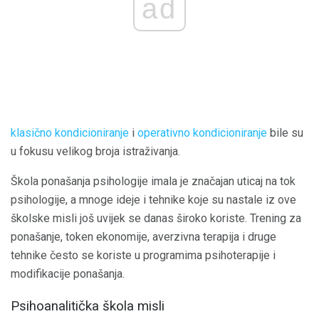
ad
klasično kondicioniranje
i
operativno kondicioniranje
bile su
u fokusu velikog broja istraživanja.
Škola ponašanja psihologije imala je značajan uticaj na tok
psihologije, a mnoge ideje i tehnike koje su nastale iz ove
školske misli još uvijek se danas široko koriste. Trening za
ponašanje, token ekonomije, averzivna terapija i druge
tehnike često se koriste u programima psihoterapije i
modifikacije ponašanja.
Psihoanalitička škola misli