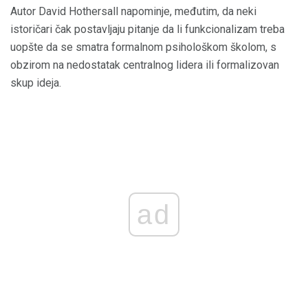
Autor David Hothersall napominje, međutim, da neki
istoričari čak postavljaju pitanje da li funkcionalizam treba
uopšte da se smatra formalnom psihološkom školom, s
obzirom na nedostatak centralnog lidera ili formalizovan
skup ideja.
ad