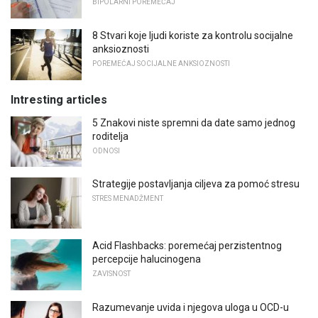
BIPOLARNI POREMEĆAJ
8 Stvari koje ljudi koriste za kontrolu socijalne
anksioznosti
POREMEĆAJ SOCIJALNE ANKSIOZNOSTI
Intresting articles
5 Znakovi niste spremni da date samo jednog
roditelja
ODNOSI
Strategije postavljanja ciljeva za pomoć stresu
STRES MENADŽMENT
Acid Flashbacks: poremećaj perzistentnog
percepcije halucinogena
ZAVISNOST
Razumevanje uvida i njegova uloga u OCD-u