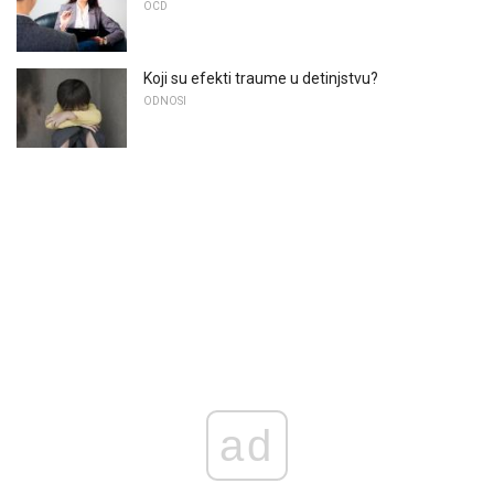
OCD
Koji su efekti traume u detinjstvu?
ODNOSI
ad