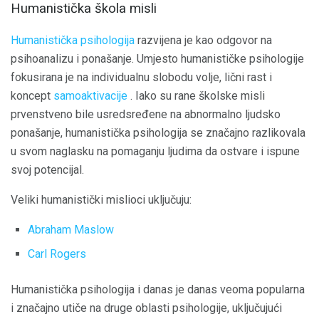
Humanistička škola misli
Humanistička psihologija
razvijena je kao odgovor na
psihoanalizu i ponašanje. Umjesto humanističke psihologije
fokusirana je na individualnu slobodu volje, lični rast i
koncept
samoaktivacije
. Iako su rane školske misli
prvenstveno bile usredsređene na abnormalno ljudsko
ponašanje, humanistička psihologija se značajno razlikovala
u svom naglasku na pomaganju ljudima da ostvare i ispune
svoj potencijal.
Veliki humanistički mislioci uključuju:
Abraham Maslow
Carl Rogers
Humanistička psihologija i danas je danas veoma popularna
i značajno utiče na druge oblasti psihologije, uključujući