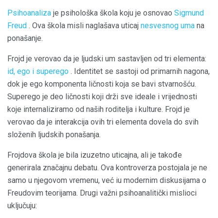
Psihoanaliza
je psihološka škola koju je osnovao
Sigmund
Freud
. Ova škola misli naglašava uticaj
nesvesnog uma
na
ponašanje.
Frojd je verovao da je ljudski um sastavljen od tri elementa:
id, ego i superego
. Identitet se sastoji od primarnih nagona,
dok je ego komponenta ličnosti koja se bavi stvarnošću.
Superego je deo ličnosti koji drži sve ideale i vrijednosti
koje internaliziramo od naših roditelja i kulture. Frojd je
verovao da je interakcija ovih tri elementa dovela do svih
složenih ljudskih ponašanja.
Frojdova škola je bila izuzetno uticajna, ali je takođe
generirala značajnu debatu. Ova kontroverza postojala je ne
samo u njegovom vremenu, već iu modernim diskusijama o
Freudovim teorijama. Drugi važni psihoanalitički mislioci
uključuju: