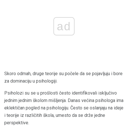
ad
Skoro odmah, druge teorije su počele da se pojavljuju i bore
za dominaciju u psihologiji.
Psiholozi su se u prošlosti često identifikovali isključivo
jednim jednim školom mišljenja. Danas većina psihologa ima
eklektičan pogled na psihologiju. Često se oslanjaju na ideje
i teorije iz različitih škola, umesto da se drže jedne
perspektive.