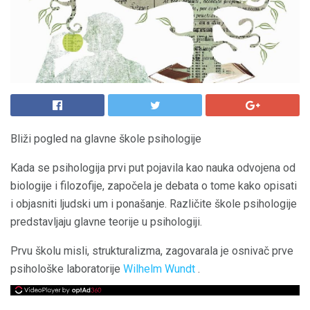
Bliži pogled na glavne škole psihologije
Kada se psihologija prvi put pojavila kao nauka odvojena od
biologije i filozofije, započela je debata o tome kako opisati
i objasniti ljudski um i ponašanje. Različite škole psihologije
predstavljaju glavne teorije u psihologiji.
Prvu školu misli, strukturalizma, zagovarala je osnivač prve
psihološke laboratorije
Wilhelm Wundt
.