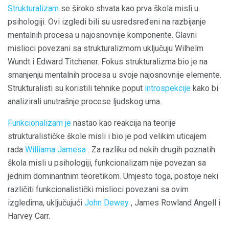
Strukturalizam
se široko shvata kao prva škola misli u
psihologiji. Ovi izgledi bili su usredsređeni na razbijanje
mentalnih procesa u najosnovnije komponente. Glavni
mislioci povezani sa strukturalizmom uključuju Wilhelm
Wundt i Edward Titchener. Fokus strukturalizma bio je na
smanjenju mentalnih procesa u svoje najosnovnije elemente.
Strukturalisti su koristili tehnike poput
introspekcije
kako bi
analizirali unutrašnje procese ljudskog uma.
Funkcionalizam je
nastao kao reakcija na teorije
strukturalističke škole misli i bio je pod velikim uticajem
rada
Williama Jamesa
. Za razliku od nekih drugih poznatih
škola misli u psihologiji, funkcionalizam nije povezan sa
jednim dominantnim teoretikom. Umjesto toga, postoje neki
različiti funkcionalistički mislioci povezani sa ovim
izgledima, uključujući
John Dewey
, James Rowland Angell i
Harvey Carr.