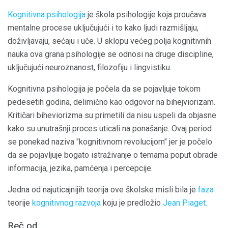
Kognitivna psihologija
je škola psihologije koja proučava
mentalne procese uključujući i to kako ljudi razmišljaju,
doživljavaju, sećaju i uče. U sklopu većeg polja kognitivnih
nauka ova grana psihologije se odnosi na druge discipline,
uključujući neuroznanost, filozofiju i lingvistiku.
Kognitivna psihologija je počela da se pojavljuje tokom
pedesetih godina, delimično kao odgovor na bihejviorizam.
Kritičari biheviorizma su primetili da nisu uspeli da objasne
kako su unutrašnji proces uticali na ponašanje. Ovaj period
se ponekad naziva "kognitivnom revolucijom" jer je počelo
da se pojavljuje bogato istraživanje o temama poput obrade
informacija, jezika, pamćenja i percepcije.
Jedna od najuticajnijih teorija ove školske misli bila je
faza
teorije
kognitivnog razvoja
koju je predložio
Jean Piaget.
Reč od