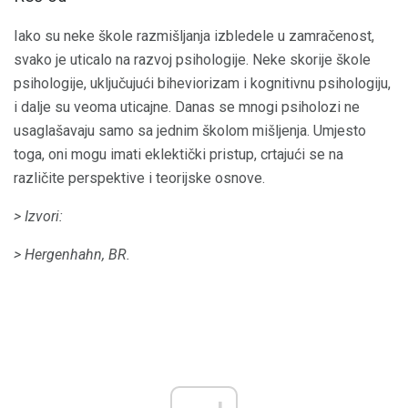
Iako su neke škole razmišljanja izbledele u zamračenost,
svako je uticalo na razvoj psihologije. Neke skorije škole
psihologije, uključujući biheviorizam i kognitivnu psihologiju,
i dalje su veoma uticajne. Danas se mnogi psiholozi ne
usaglašavaju samo sa jednim školom mišljenja. Umjesto
toga, oni mogu imati eklektički pristup, crtajući se na
različite perspektive i teorijske osnove.
> Izvori:
> Hergenhahn, BR.