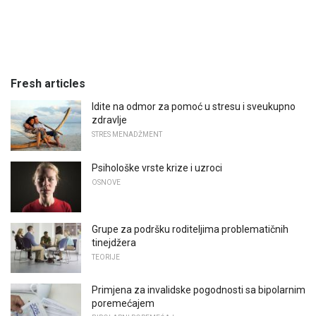
Fresh articles
Idite na odmor za pomoć u stresu i sveukupno
zdravlje
STRES MENADŽMENT
Psihološke vrste krize i uzroci
OSNOVE
Grupe za podršku roditeljima problematičnih
tinejdžera
TEORIJE
Primjena za invalidske pogodnosti sa bipolarnim
poremećajem