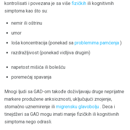
kontrolisati i povezana je sa više
fizičkih
ili kognitivnih
simptoma kao što su:
nemir ili oštrinu
umor
loša koncentracija (ponekad sa
problemima pamćenja
)
razdražljivost (ponekad vidljiva drugim)
napetost mišića ili bolešću
poremećaj spavanja
Mnogi ljudi sa GAD-om takođe doživljavaju druge neprijatne
markere produžene anksioznosti, uključujući znojenje,
stomačno uznemirenje ili
migrensku glavobolju
. Deca i
tinejdžeri sa GAD mogu imati manje fizičkih ili kognitivnih
simptoma nego odrasli.