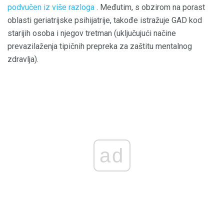
podvučen iz više razloga
. Međutim, s obzirom na porast
oblasti geriatrijske psihijatrije, takođe istražuje GAD kod
starijih osoba i njegov tretman (uključujući načine
prevazilaženja tipičnih prepreka za zaštitu mentalnog
zdravlja).
ad