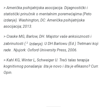
> Američka psihijatrijska asocijacija.
Dijagnostički i
statistički priručnik o mentalnim poremećajima (Peto
izdanje).
Washington, DC: Američka psihijatrijska
asocijacija;
2013.
> Craske MG, Barlow, DH.
Majstor vaše anksioznosti i
2.
zabrinutosti (
Izdanje).
U DH Barlowu (Ed.)
Tretmani koji
rade
.
Njujork: Oxford University Press, 2006.
> Kahl KG, Winter L, Schweiger U. Treći talas terapija
kognitivnog ponašanja: šta je novo i šta je efikasno?
Curr.
Opin.