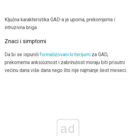
Ključna karakteristika GAD-a je uporna, prekomjerna i
intruzivna briga.
Znaci i simptomi
Da bi se ispunili
formalizovani kriterijumi
za GAD,
prekomerna anksioznost i zabrinutost moraju biti prisutni
većinu dana više dana nego što nije najmanje šest meseci.
ad