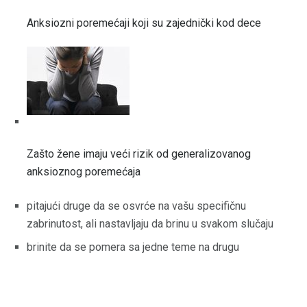
Anksiozni poremećaji koji su zajednički kod dece
Zašto žene imaju veći rizik od generalizovanog
anksioznog poremećaja
pitajući druge da se osvrće na vašu specifičnu
zabrinutost, ali nastavljaju da brinu u svakom slučaju
brinite da se pomera sa jedne teme na drugu