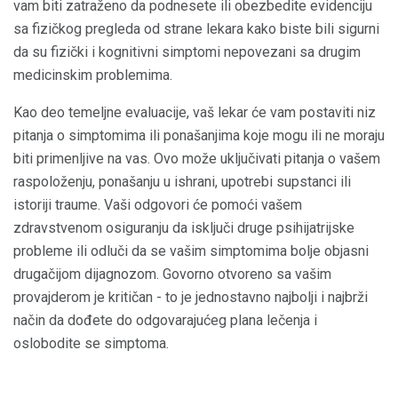
vam biti zatraženo da podnesete ili obezbedite evidenciju
sa fizičkog pregleda od strane lekara kako biste bili sigurni
da su fizički i kognitivni simptomi nepovezani sa drugim
medicinskim problemima.
Kao deo temeljne evaluacije, vaš lekar će vam postaviti niz
pitanja o simptomima ili ponašanjima koje mogu ili ne moraju
biti primenljive na vas. Ovo može uključivati ​​pitanja o vašem
raspoloženju, ponašanju u ishrani, upotrebi supstanci ili
istoriji traume. Vaši odgovori će pomoći vašem
zdravstvenom osiguranju da isključi druge psihijatrijske
probleme ili odluči da se vašim simptomima bolje objasni
drugačijom dijagnozom. Govorno otvoreno sa vašim
provajderom je kritičan - to je jednostavno najbolji i najbrži
način da dođete do odgovarajućeg plana lečenja i
oslobodite se simptoma.