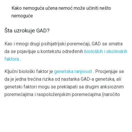
Kako nemoguća učena nemoć može učiniti nešto
nemoguće
Šta uzrokuje GAD?
Kao i mnogi drugi psihijatrijski poremećaji, GAD se smatra
da se pojavljuje u kontekstu određenih
bioloških i okolinskih
faktora
.
Ključni biološki faktor je
genetska ranjivost
. Procjenjuje se
da je jedna trećina rizika od nastanka GAD-a genetska, ali
genetski faktori mogu se preklapati sa drugim anksioznim
poremećajima i raspoloženjskim poremećajima (naročito