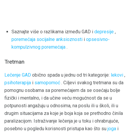
Saznajte više o razlikama između GAD i
depresije
,
poremećaja socijalne anksioznosti
i
opsesivno-
kompulzivnog poremećaja
.
Tretman
Lečenje GAD
obično spada u jednu od tri kategorije:
lekovi
,
psihoterapija
i
samopomoć
. Ciljevi svakog tretmana su da
pomognu osobama sa poremećajem da se osećaju bolje
fizički i mentalno, i da učine veću mogućnost da se u
potpunosti angažuju u odnosima, na poslu ili u školi, ili u
drugim situacijama za koje je boja koja se prethodno činila
paralizacijom. Istraživanje lečenja je u toku i ohrabrujuće,
posebno u pogledu korisnosti pristupa kao što su
joga
i