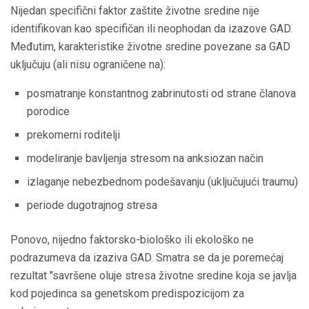
Nijedan specifični faktor zaštite životne sredine nije
identifikovan kao specifičan ili neophodan da izazove GAD.
Međutim, karakteristike životne sredine povezane sa GAD
uključuju (ali nisu ograničene na):
posmatranje konstantnog zabrinutosti od strane članova
porodice
prekomerni roditelji
modeliranje bavljenja stresom na anksiozan način
izlaganje nebezbednom podešavanju (uključujući traumu)
periode dugotrajnog stresa
Ponovo, nijedno faktorsko-biološko ili ekološko ne
podrazumeva da izaziva GAD. Smatra se da je poremećaj
rezultat "savršene oluje stresa životne sredine koja se javlja
kod pojedinca sa genetskom predispozicijom za