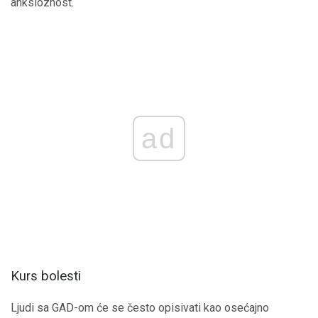
anksioznost.
ad
Kurs bolesti
Ljudi sa GAD-om će se često opisivati ​​kao osećajno