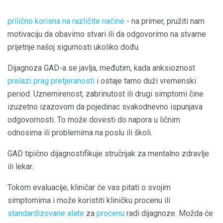
prilično korisna na različite načine
- na primer, pružiti nam
motivaciju da obavimo stvari ili da odgovorimo na stvarne
prijetnje našoj sigurnosti ukoliko dođu.
Dijagnoza GAD-a se javlja, međutim, kada anksioznost
prelazi prag pretjeranosti
i ostaje tamo duži vremenski
period. Uznemirenost, zabrinutost ili drugi simptomi čine
izuzetno izazovom da pojedinac svakodnevno ispunjava
odgovornosti. To može dovesti do napora u ličnim
odnosima ili problemima na poslu ili školi.
GAD tipično dijagnostifikuje stručnjak za mentalno zdravlje
ili lekar.
Tokom evaluacije, kliničar će vas pitati o svojim
simptomima i može koristiti kliničku procenu ili
standardizovane alate
za
procenu
radi dijagnoze. Možda će