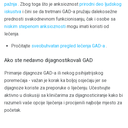
pažnja
. Zbog toga što je anksioznost
prirodni deo ljudskog
iskustva
i čini se da tretmani GAD-a pružaju dalekosežne
prednosti svakodnevnom funkcionisanju, čak i osobe sa
niskim stepenom anksioznosti
mogu imati koristi od
lečenja.
Pročitajte
sveobuhvatan pregled lečenja GAD-a
.
Ako ste nedavno dijagnostikovali GAD
Primanje dijagnoze GAD-a ili nekog psihijatrijskog
poremećaja - važan je korak ka boljoj osjećaju jer se
dijagnoze koriste za preporuke o liječenju. Učestvujte
aktivno u diskusiji sa kliničarima za dijagnosticiranje kako bi
razumeli vaše opcije liječenja i procijenili najbolje mjesto za
početak.