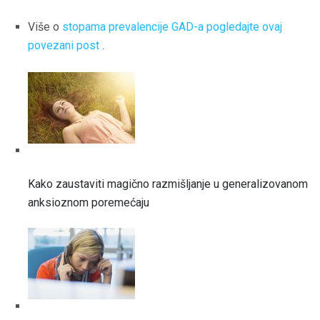
Više o
stopama prevalencije GAD-a pogledajte ovaj
povezani post
.
Kako zaustaviti magično razmišljanje u generalizovanom
anksioznom poremećaju