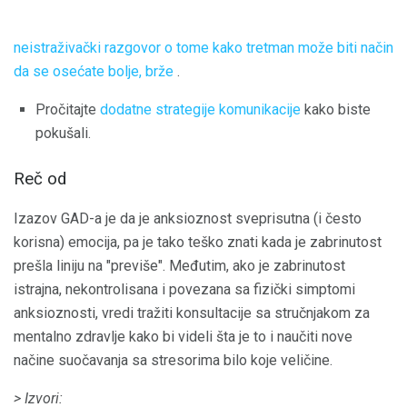
neistraživački razgovor o tome kako tretman može biti način
da se osećate bolje, brže
.
Pročitajte
dodatne strategije komunikacije
kako biste
pokušali.
Reč od
Izazov GAD-a je da je anksioznost sveprisutna (i često
korisna) emocija, pa je tako teško znati kada je zabrinutost
prešla liniju na "previše". Međutim, ako je zabrinutost
istrajna, nekontrolisana i povezana sa fizički simptomi
anksioznosti, vredi tražiti konsultacije sa stručnjakom za
mentalno zdravlje kako bi videli šta je to i naučiti nove
načine suočavanja sa stresorima bilo koje veličine.
> Izvori: