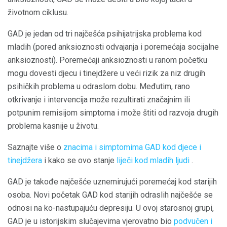
životnom ciklusu.
GAD je jedan od tri najčešća psihijatrijska problema kod
mladih (pored anksioznosti odvajanja i poremećaja socijalne
anksioznosti). Poremećaji anksioznosti u ranom početku
mogu dovesti djecu i tinejdžere u veći rizik za niz drugih
psihičkih problema u odraslom dobu. Međutim, rano
otkrivanje i intervencija može rezultirati značajnim ili
potpunim remisijom simptoma i može štiti od razvoja drugih
problema kasnije u životu.
Saznajte više o
znacima i simptomima GAD kod djece i
tinejdžera
i kako se ovo stanje
liječi kod mladih ljudi
.
GAD je takođe najčešće uznemirujući poremećaj kod starijih
osoba. Novi početak GAD kod starijih odraslih najčešće se
odnosi na ko-nastupajuću depresiju. U ovoj starosnoj grupi,
GAD je u istorijskim slučajevima vjerovatno bio
podvučen i