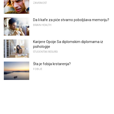
ZAVISNOST
Da li kafe za piće stvarno poboljšava memoriju?
BRAIN HEALTH
Karijere Opcije Sa diplomskim diplomama iz
psihologije
STUDENTSKI RESURSI
Šta je fobija krstarenja?
FOBIJE