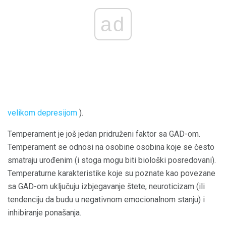
ad
velikom depresijom
).
Temperament je još jedan pridruženi faktor sa GAD-om.
Temperament se odnosi na osobine osobina koje se često
smatraju urođenim (i stoga mogu biti biološki posredovani).
Temperaturne karakteristike koje su poznate kao povezane
sa GAD-om uključuju izbjegavanje štete, neuroticizam (ili
tendenciju da budu u negativnom emocionalnom stanju) i
inhibiranje ponašanja.