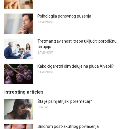
Psihologija ponovnog pušenja
ZAVISNOST
Tretman zavisnosti treba uključiti porodičnu
terapiju
ZAVISNOST
Kako cigaretni dim deluje na pluća Alveoli?
ZAVISNOST
Intresting articles
Šta je psihijatrijski poremećaj?
OSNOVE
Sindrom post-akutnog povlačenja