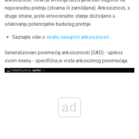
neposrednu pretnju (stvarna ili zamišljena). Anksioznost, s
druge strane, jeste emocionalno stanje doživljeno u
očekivanju potencijalne budućeg pretnje.
Saznajte više o
strahu nasuprot anksioznosti
.
Generalizovani poremećaj anksioznosti (GAD) - uprkos
svom imenu -
specifična je
vrsta anksioznog poremećaja.
ad