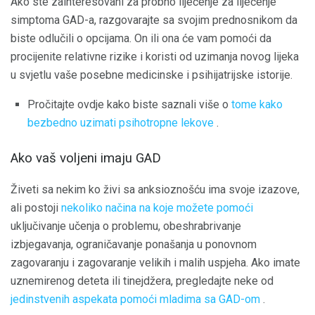
Ako ste zainteresovani za probno liječenje za liječenje
simptoma GAD-a, razgovarajte sa svojim prednosnikom da
biste odlučili o opcijama. On ili ona će vam pomoći da
procijenite relativne rizike i koristi od uzimanja novog lijeka
u svjetlu vaše posebne medicinske i psihijatrijske istorije.
Pročitajte ovdje kako biste saznali više o
tome kako
bezbedno uzimati psihotropne lekove
.
Ako vaš voljeni imaju GAD
Živeti sa nekim ko živi sa anksioznošću ima svoje izazove,
ali postoji
nekoliko načina na koje možete pomoći
uključivanje učenja o problemu, obeshrabrivanje
izbjegavanja, ograničavanje ponašanja u ponovnom
zagovaranju i zagovaranje velikih i malih uspjeha. Ako imate
uznemirenog deteta ili tinejdžera, pregledajte neke od
jedinstvenih aspekata pomoći mladima sa GAD-om
.