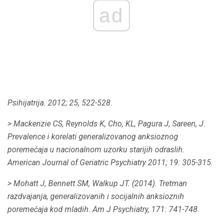
ad
Psihijatrija.
2012; 25, 522-528.
> Mackenzie CS, Reynolds K, Cho, KL, Pagura J, Sareen, J.
Prevalence i korelati generalizovanog anksioznog
poremećaja u nacionalnom uzorku starijih odraslih.
American Journal of Geriatric Psychiatry
2011;
19: 305-315.
> Mohatt J, Bennett SM, Walkup JT.
(2014).
Tretman
razdvajanja, generalizovanih i socijalnih anksioznih
poremećaja kod mladih.
Am J Psychiatry,
171: 741-748.