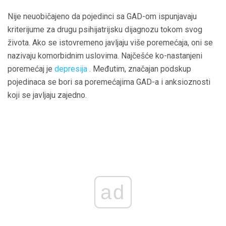
Nije neuobičajeno da pojedinci sa GAD-om ispunjavaju
kriterijume za drugu psihijatrijsku dijagnozu tokom svog
života. Ako se istovremeno javljaju više poremećaja, oni se
nazivaju komorbidnim uslovima. Najčešće ko-nastanjeni
poremećaj je
depresija
. Međutim, značajan podskup
pojedinaca se bori sa poremećajima GAD-a i anksioznosti
koji se javljaju zajedno.
ad