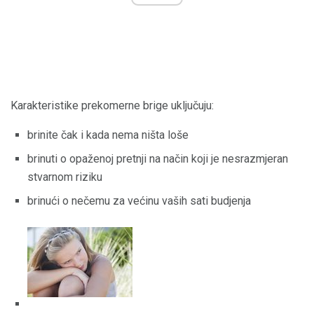
Karakteristike prekomerne brige uključuju:
brinite čak i kada nema ništa loše
brinuti o opaženoj pretnji na način koji je nesrazmjeran
stvarnom riziku
brinući o nečemu za većinu vaših sati budjenja