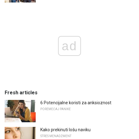
ad
Fresh articles
6 Potencijalne koristi za anksioznost
POREMEĆAJ PANIKE
Kako prekinuti lošu naviku
STRES MENADŽMENT