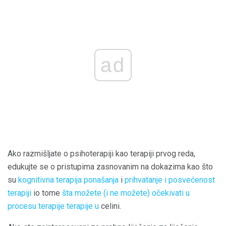
ad
Ako razmišljate o psihoterapiji kao terapiji prvog reda,
edukujte se o pristupima zasnovanim na dokazima kao što
su
kognitivna terapija ponašanja
i
prihvatanje i posvećenost
terapiji
io tome
šta možete (i ne možete) očekivati ​​u
procesu terapije terapije u
celini.