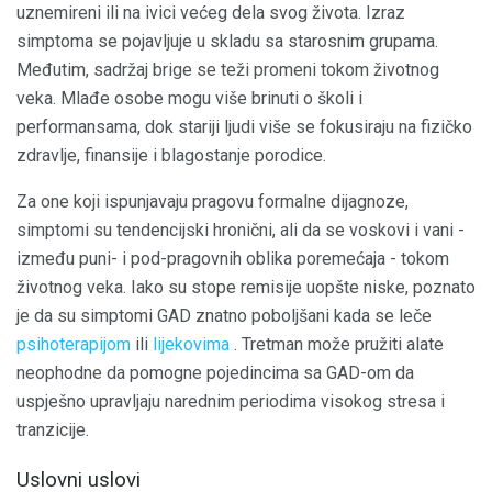
uznemireni ili na ivici većeg dela svog života. Izraz
simptoma se pojavljuje u skladu sa starosnim grupama.
Međutim, sadržaj brige se teži promeni tokom životnog
veka. Mlađe osobe mogu više brinuti o školi i
performansama, dok stariji ljudi više se fokusiraju na fizičko
zdravlje, finansije i blagostanje porodice.
Za one koji ispunjavaju pragovu formalne dijagnoze,
simptomi su tendencijski hronični, ali da se voskovi i vani -
između puni- i pod-pragovnih oblika poremećaja - tokom
životnog veka. Iako su stope remisije uopšte niske, poznato
je da su simptomi GAD znatno poboljšani kada se leče
psihoterapijom
ili
lijekovima
. Tretman može pružiti alate
neophodne da pomogne pojedincima sa GAD-om da
uspješno upravljaju narednim periodima visokog stresa i
tranzicije.
Uslovni uslovi