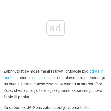
ad
Zabrinutost se može manifestovati drugačije kod
odraslih
osoba u
odnosu na
djecu
, ali u oba slučaja imaju tendenciju
da budu u pitanju tipične životne okolnosti ili stresori (npr.
Zdravstvena pitanja, finansijska pitanja, započinjanje nove
škole ili posla).
Za osobe sa GAD-om, zabrinutost je veoma teško