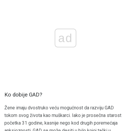
ad
Ko dobije GAD?
Žene imaju dvostruko veću mogućnost da razviju GAD
tokom svog života kao muškarci. Iako je prosečna starost
početka 31 godine, kasnije nego kod drugih poremećaja
anksioznosti, GAD se može desiti u bilo kojoj tački u