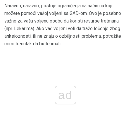
Naravno, naravno, postoje ograničenja na način na koji
možete pomoći vašoj voljeni sa GAD-om. Ovo je posebno
važno za vašu voljenu osobu da koristi resurse tretmana
(npr. Lekarima). Ako vaš voljeni voli da traže lečenje zbog
anksioznosti, ili ne znaju o ozbiljnosti problema, potražite
mirni trenutak da biste imali
ad