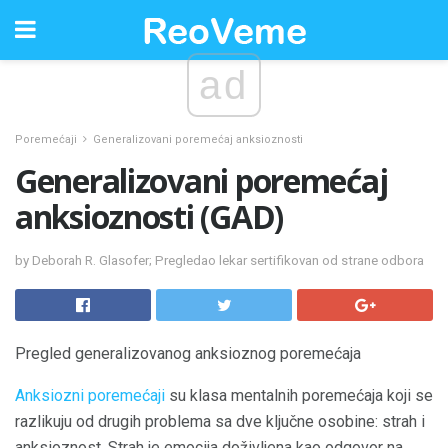
ad
Poremećaji
Generalizovani poremećaj anksioznosti
Generalizovani poremećaj
anksioznosti (GAD)
by Deborah R. Glasofer; Pregledao lekar sertifikovan od strane odbora
Pregled generalizovanog anksioznog poremećaja
Anksiozni poremećaji
su klasa mentalnih poremećaja koji se
razlikuju od drugih problema sa dve ključne osobine: strah i
anksioznost. Strah je emocija doživljena kao odgovor na