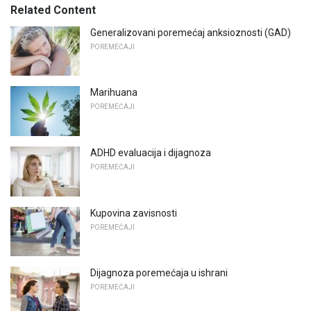
Related Content
Generalizovani poremećaj anksioznosti (GAD)
POREMEĆAJI
Marihuana
POREMEĆAJI
ADHD evaluacija i dijagnoza
POREMEĆAJI
Kupovina zavisnosti
POREMEĆAJI
Dijagnoza poremećaja u ishrani
POREMEĆAJI